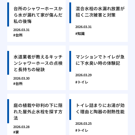
台所のシャワーホースか
混合水栓の水漏れ放置が
ら水が漏れて家が傷んだ
招く二次被害と対策
私の後悔
2026.03.31
2026.03.31
知識
台所
水道業者が教えるキッチ
マンションでトイレが急
ンシャワーホースの点検
に下水臭い時の体験記
と長持ちの秘訣
2026.03.29
2026.03.30
トイレ
台所
庭の植栽や砂利の下に隠
トイレ詰まりにお湯が効
れた屋外止水栓を探す方
く理由と陶器の耐熱性能
法
2026.03.25
2026.03.28
トイレ
家