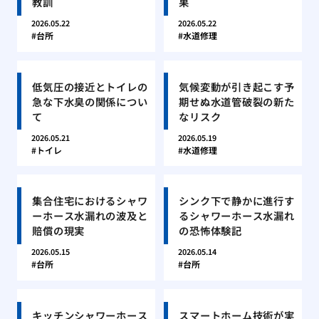
教訓
果
2026.05.22
2026.05.22
台所
水道修理
低気圧の接近とトイレの
気候変動が引き起こす予
急な下水臭の関係につい
期せぬ水道管破裂の新た
て
なリスク
2026.05.21
2026.05.19
トイレ
水道修理
集合住宅におけるシャワ
シンク下で静かに進行す
ーホース水漏れの波及と
るシャワーホース水漏れ
賠償の現実
の恐怖体験記
2026.05.15
2026.05.14
台所
台所
キッチンシャワーホース
スマートホーム技術が実