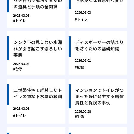
りを自力で解決するため
下水臭くなる意外な盲点
の道具と手順の全知識
2026.03.03
2026.03.03
トイレ
トイレ
シンク下の見えない水漏
ディスポーザーの詰まり
れが引き起こす恐ろしい
を防ぐための基礎知識
事態
2026.03.01
2026.03.02
知識
台所
二世帯住宅で経験したト
マンションでトイレがつ
イレの急な下水臭の教訓
まった際に発生する賠償
責任と保険の事例
2026.03.01
2026.02.28
トイレ
生活