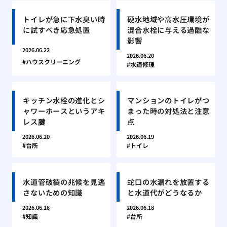
トイレが急に下水臭い時
硬水地域や高水圧環境が
に試すべき応急処置
混合水栓に与える過酷な
影響
2026.06.22
2026.06.20
ハウスクリーニング
水道修理
キッチン水栓の進化とシ
マンションのトイレがつ
ャワーホースというアキ
まった時の対処法と注意
レス腱
点
2026.06.20
2026.06.19
台所
トイレ
水道管破裂の兆候を見逃
蛇口の水漏れを放置する
さないための知識
と水道代がどうなるか
2026.06.18
2026.06.18
知識
台所