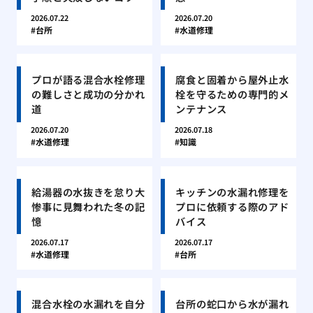
2026.07.22
2026.07.20
台所
水道修理
プロが語る混合水栓修理
腐食と固着から屋外止水
の難しさと成功の分かれ
栓を守るための専門的メ
道
ンテナンス
2026.07.20
2026.07.18
水道修理
知識
給湯器の水抜きを怠り大
キッチンの水漏れ修理を
惨事に見舞われた冬の記
プロに依頼する際のアド
憶
バイス
2026.07.17
2026.07.17
水道修理
台所
混合水栓の水漏れを自分
台所の蛇口から水が漏れ