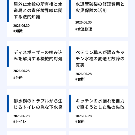
屋外止水栓の所有権と水
水道管破裂の修理費用と
道局との責任境界線に関
火災保険の活用
する法的知識
2026.06.30
2026.06.30
水道修理
知識
ディスポーザーの噛み込
ベテラン職人が語るキッ
みを解消する機械的対処
チン水栓の変遷と故障の
真実
2026.06.28
2026.06.28
台所
台所
排水桝のトラブルから生
キッチンの水漏れを自力
じるトイレの急な下水臭
で直そうとした私の失敗
2026.06.28
2026.06.28
トイレ
台所