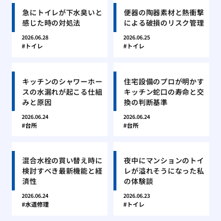
急にトイレが下水臭いと
便器の陶器素材と熱衝撃
感じた時の対処法
による破損のリスク管理
2026.06.28
2026.06.25
トイレ
トイレ
キッチンのシャワーホー
住宅設備のプロが明かす
スの水漏れが起こる仕組
キッチン蛇口の寿命と交
みと原因
換の判断基準
2026.06.24
2026.06.24
台所
台所
混合水栓の買い替え時に
夜中にマンションのトイ
検討すべき最新機能と経
レが溢れそうになった私
済性
の体験談
2026.06.24
2026.06.23
水道修理
トイレ