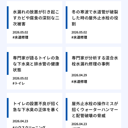
水漏れの放置が引き起こ
冬の寒波で水道管が破裂
すカビや腐食の深刻な二
した時の屋外止水栓の役
次被害
割
2026.05.02
2026.05.02
水道修理
水道修理
専門家が語るトイレの急
専門家が分析する混合水
な下水臭と排水管の健康
栓水漏れ修理の事例
状態
2026.04.29
2026.05.02
水道修理
トイレ
トイレの設置不良が招く
屋外止水栓の操作ミスが
急な下水臭の正体を暴く
招くウォーターハンマー
と配管破壊の脅威
2026.04.23
2026.04.23
ハウスクリーニング