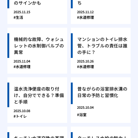
のサインかも
ち
2025.11.15
2025.11.12
生活
水道修理
機械的な故障、ウォシュ
マンションのトイレ排水
レットの水制御バルブの
管、トラブルの責任は誰
異常
の手に？
2025.11.04
2025.10.26
水道修理
水道修理
温水洗浄便座の取り付
昔ながらの浴室排水溝の
け、自分でできる？準備
日常の予防と習慣化
と手順
2025.10.04
2025.10.08
浴室
トイレ
キッチン水道交換の基礎
タッチレス水栓の魅力！