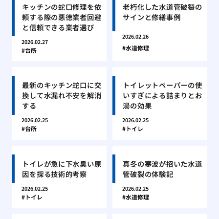
キッチンの蛇口修理を依
老朽化した水道管破裂の
頼する際の悪徳業者回避
サインと修繕事例
と信頼できる業者選び
2026.02.26
2026.02.27
水道修理
台所
最新のキッチン蛇口に交
トイレットペーパーの使
換して水漏れ不安を解消
いすぎによる詰まりとお
する
湯の効果
2026.02.25
2026.02.25
台所
トイレ
トイレが急に下水臭い原
真冬の寒波が招いた水道
因を探る技術的考察
管破裂の体験記
2026.02.25
2026.02.25
トイレ
水道修理