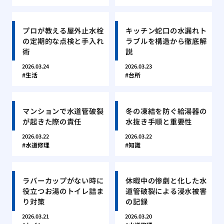
プロが教える屋外止水栓
キッチン蛇口の水漏れト
の定期的な点検と手入れ
ラブルを構造から徹底解
術
説
2026.03.24
2026.03.23
生活
台所
マンションで水道管破裂
冬の凍結を防ぐ給湯器の
が起きた際の責任
水抜き手順と重要性
2026.03.22
2026.03.22
水道修理
知識
ラバーカップがない時に
休暇中の惨劇と化した水
役立つお湯のトイレ詰ま
道管破裂による浸水被害
り対策
の記録
2026.03.21
2026.03.20