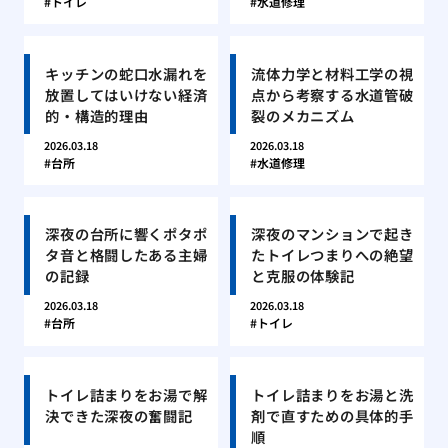
トイレ
水道修理
キッチンの蛇口水漏れを
流体力学と材料工学の視
放置してはいけない経済
点から考察する水道管破
的・構造的理由
裂のメカニズム
2026.03.18
2026.03.18
台所
水道修理
深夜の台所に響くポタポ
深夜のマンションで起き
タ音と格闘したある主婦
たトイレつまりへの絶望
の記録
と克服の体験記
2026.03.18
2026.03.18
台所
トイレ
トイレ詰まりをお湯で解
トイレ詰まりをお湯と洗
決できた深夜の奮闘記
剤で直すための具体的手
順