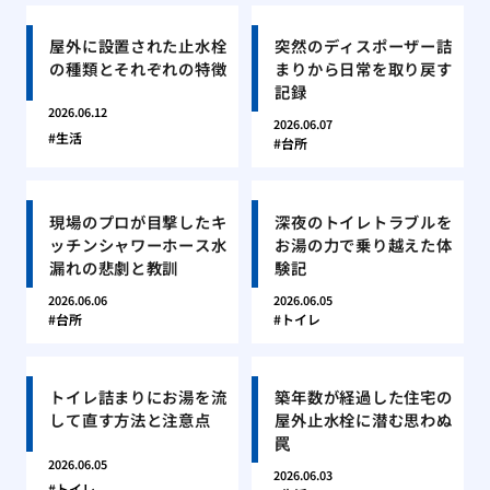
屋外に設置された止水栓
突然のディスポーザー詰
の種類とそれぞれの特徴
まりから日常を取り戻す
記録
2026.06.12
2026.06.07
生活
台所
現場のプロが目撃したキ
深夜のトイレトラブルを
ッチンシャワーホース水
お湯の力で乗り越えた体
漏れの悲劇と教訓
験記
2026.06.06
2026.06.05
台所
トイレ
トイレ詰まりにお湯を流
築年数が経過した住宅の
して直す方法と注意点
屋外止水栓に潜む思わぬ
罠
2026.06.05
2026.06.03
トイレ