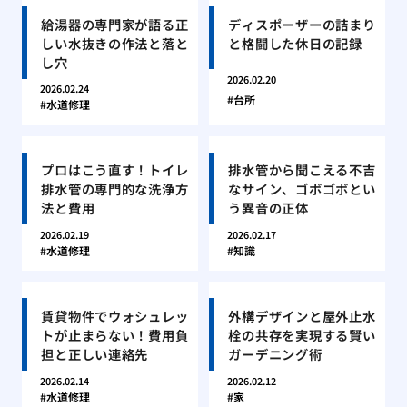
給湯器の専門家が語る正
ディスポーザーの詰まり
しい水抜きの作法と落と
と格闘した休日の記録
し穴
2026.02.20
2026.02.24
台所
水道修理
プロはこう直す！トイレ
排水管から聞こえる不吉
排水管の専門的な洗浄方
なサイン、ゴボゴボとい
法と費用
う異音の正体
2026.02.19
2026.02.17
水道修理
知識
賃貸物件でウォシュレッ
外構デザインと屋外止水
トが止まらない！費用負
栓の共存を実現する賢い
担と正しい連絡先
ガーデニング術
2026.02.14
2026.02.12
水道修理
家