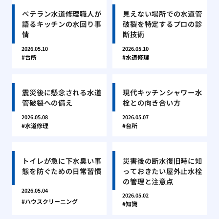
ベテラン水道修理職人が
見えない場所での水道管
語るキッチンの水回り事
破裂を特定するプロの診
情
断技術
2026.05.10
2026.05.10
台所
水道修理
震災後に懸念される水道
現代キッチンシャワー水
管破裂への備え
栓との向き合い方
2026.05.08
2026.05.07
水道修理
台所
トイレが急に下水臭い事
災害後の断水復旧時に知
態を防ぐための日常習慣
っておきたい屋外止水栓
の管理と注意点
2026.05.04
2026.05.02
ハウスクリーニング
知識