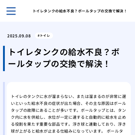
トイレタンクの給水不良？ボールタップの交換で解決！
ホー
給湯
2025.09.08
トイレ
量の
給湯
トイレタンクの給水不良？ボ
下へ
ールタップの交換で解決！
蛇口
起こ
悪臭
ップ
マン
トイレのタンクに水が溜まらない、または溜まるのが非常に遅
なる
いといった給水不良の症状が出た場合、その主な原因はボール
トイ
タップの故障にあることが多いです。ボールタップとは、タン
給水
ク内に水を供給し、水位が一定に達すると自動的に給水を止め
賃貸
る役割を果たす重要な部品です。浮き球と連動しており、浮き
ず大
球が上がると給水が止まる仕組みになっています。 ボールタ