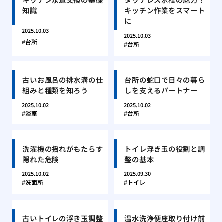
知識
キッチン作業をスマート
に
2025.10.03
2025.10.03
台所
台所
古いお風呂の排水溝の仕
台所の蛇口で日々の暮ら
組みと種類を知ろう
しを支えるパートナー
2025.10.02
2025.10.02
浴室
台所
洗濯機の揺れがもたらす
トイレ浮き玉の役割と調
隠れた危険
整の基本
2025.10.02
2025.09.30
洗面所
トイレ
古いトイレの浮き玉調整
温水洗浄便座取り付け前