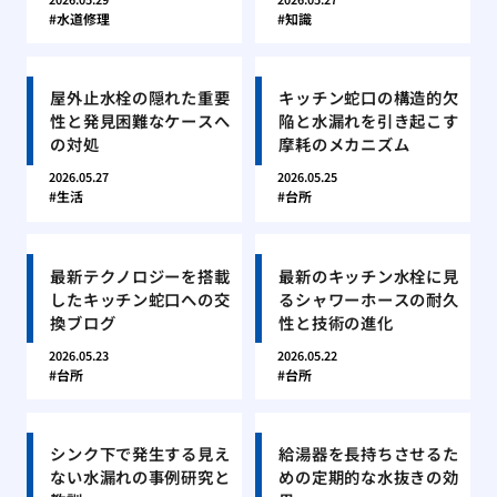
水道修理
知識
屋外止水栓の隠れた重要
キッチン蛇口の構造的欠
性と発見困難なケースへ
陥と水漏れを引き起こす
の対処
摩耗のメカニズム
2026.05.27
2026.05.25
生活
台所
最新テクノロジーを搭載
最新のキッチン水栓に見
したキッチン蛇口への交
るシャワーホースの耐久
換ブログ
性と技術の進化
2026.05.23
2026.05.22
台所
台所
シンク下で発生する見え
給湯器を長持ちさせるた
ない水漏れの事例研究と
めの定期的な水抜きの効