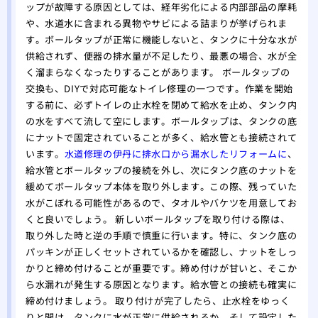
ップが故障する原因としては、経年劣化による内部部品の摩耗
や、水道水に含まれる異物やサビによる詰まりが挙げられま
す。ボールタップが正常に機能しないと、タンクに十分な水が
供給されず、便器の排水量が不足したり、最悪の場合、水が全
く溜まらなくなったりすることがあります。 ボールタップの
交換も、DIYで対応可能なトイレ修理の一つです。作業を開始
する前に、必ずトイレの止水栓を閉めて給水を止め、タンク内
の水をすべて流して空にします。ボールタップは、タンクの底
にナットで固定されていることが多く、給水管とも接続されて
います。
水道修理の伊丹に排水口から漏水したリフォームに
、
給水管とボールタップの接続を外し、次にタンク底のナットを
緩めてボールタップ本体を取り外します。この際、残っていた
水がこぼれる可能性があるので、タオルやバケツを用意してお
くと良いでしょう。 新しいボールタップを取り付ける際は、
取り外した時と逆の手順で慎重に行います。特に、タンク底の
パッキンが正しくセットされているかを確認し、ナットをしっ
かりと締め付けることが重要です。締め付けが甘いと、そこか
ら水漏れが発生する原因となります。給水管との接続も確実に
締め付けましょう。 取り付けが完了したら、止水栓をゆっく
りと開け、タンクに水が正常に供給されるか、そして設定した