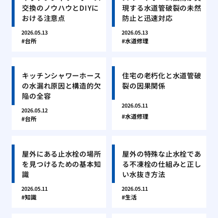
交換のノウハウとDIYに
現する水道管破裂の未然
おける注意点
防止と迅速対応
2026.05.13
2026.05.13
台所
水道修理
キッチンシャワーホース
住宅の老朽化と水道管破
の水漏れ原因と構造的欠
裂の因果関係
陥の全容
2026.05.11
2026.05.12
水道修理
台所
屋外にある止水栓の場所
屋外の特殊な止水栓であ
を見つけるための基本知
る不凍栓の仕組みと正し
識
い水抜き方法
2026.05.11
2026.05.11
知識
生活