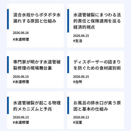
混合水栓からポタポタ水
水道管破裂にまつわる法
漏れする原因と仕組み
的責任と保険適用を巡る
経済的視点
2026.06.16
2026.06.15
水道修理
生活
専門家が明かす水道管破
ディスポーザーの詰まり
裂修理の現場舞台裏
を防ぐための食材選別術
2026.06.15
2026.06.15
水道修理
台所
水道管破裂が起こる物理
お風呂の排水口が臭う原
的メカニズムと予兆
因と基本の仕組み
2026.06.13
2026.06.13
水道修理
浴室