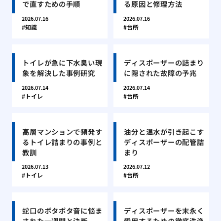
で直すための手順
る原因と修理方法
2026.07.16
2026.07.16
知識
台所
トイレが急に下水臭い現
ディスポーザーの詰まり
象を解決した事例研究
に隠された故障の予兆
2026.07.14
2026.07.14
トイレ
台所
高層マンションで頻発す
油分と温水が引き起こす
るトイレ詰まりの事例と
ディスポーザーの配管詰
教訓
まり
2026.07.13
2026.07.12
トイレ
台所
蛇口のポタポタ音に悩ま
ディスポーザーを末永く
された一週間と決断
愛用するための徹底洗浄