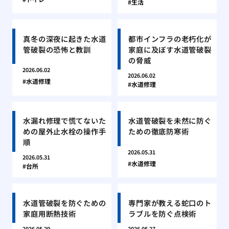
生活
真冬の深夜に起きた水道
都市インフラの老朽化が
管破裂の恐怖と教訓
家庭に及ぼす水道管破裂
の脅威
2026.06.02
2026.06.02
水道修理
水道修理
水漏れ修理で慌てないた
水道管破裂を未然に防ぐ
めの屋外止水栓の操作手
ための徹底防寒術
順
2026.05.31
2026.05.31
水道修理
台所
水道管破裂を防ぐための
専門家が教える蛇口のト
家庭用断熱技術
ラブルを防ぐ点検術
2026.05.29
2026.05.27