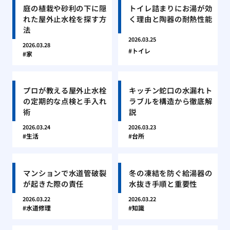
庭の植栽や砂利の下に隠
トイレ詰まりにお湯が効
れた屋外止水栓を探す方
く理由と陶器の耐熱性能
法
2026.03.25
2026.03.28
トイレ
家
プロが教える屋外止水栓
キッチン蛇口の水漏れト
の定期的な点検と手入れ
ラブルを構造から徹底解
術
説
2026.03.24
2026.03.23
生活
台所
マンションで水道管破裂
冬の凍結を防ぐ給湯器の
が起きた際の責任
水抜き手順と重要性
2026.03.22
2026.03.22
水道修理
知識