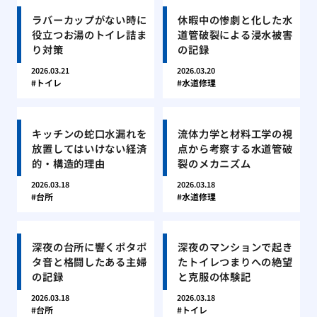
ラバーカップがない時に
休暇中の惨劇と化した水
役立つお湯のトイレ詰ま
道管破裂による浸水被害
り対策
の記録
2026.03.21
2026.03.20
トイレ
水道修理
キッチンの蛇口水漏れを
流体力学と材料工学の視
放置してはいけない経済
点から考察する水道管破
的・構造的理由
裂のメカニズム
2026.03.18
2026.03.18
台所
水道修理
深夜の台所に響くポタポ
深夜のマンションで起き
タ音と格闘したある主婦
たトイレつまりへの絶望
の記録
と克服の体験記
2026.03.18
2026.03.18
台所
トイレ