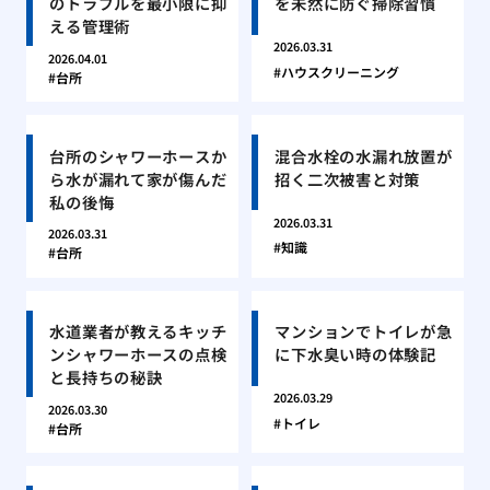
のトラブルを最小限に抑
を未然に防ぐ掃除習慣
える管理術
2026.03.31
2026.04.01
ハウスクリーニング
台所
台所のシャワーホースか
混合水栓の水漏れ放置が
ら水が漏れて家が傷んだ
招く二次被害と対策
私の後悔
2026.03.31
2026.03.31
知識
台所
水道業者が教えるキッチ
マンションでトイレが急
ンシャワーホースの点検
に下水臭い時の体験記
と長持ちの秘訣
2026.03.29
2026.03.30
トイレ
台所