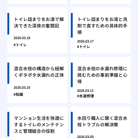
トイレ詰まりをお湯で解
トイレ詰まりをお湯と洗
決できた深夜の奮闘記
剤で直すための具体的手
順
2026.03.18
2026.03.17
トイレ
トイレ
混合水栓の構造から紐解
混合水栓の水漏れ修理に
くポタポタ水漏れの正体
挑むための事前準備と心
得
2026.03.16
2026.03.11
知識
水道修理
マンション生活を快適に
水回り職人に聞く混合水
するトイレのメンテナン
栓トラブルの解決策
スと管理組合の役割
2026.03.05