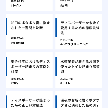
2026.07.13
2026.07.12
トイレ
台所
蛇口のポタポタ音に悩ま
ディスポーザーを末永く
された一週間と決断
愛用するための徹底洗浄
法
2026.07.08
2026.07.07
水道修理
ハウスクリーニング
集合住宅におけるディス
水道業者が教えるお湯を
ポーザー詰まりの事例と
使ったトイレ詰まり解消
対策
術
2026.07.06
2026.07.05
台所
トイレ
ディスポーザーが詰まっ
深夜の台所に響くポタポ
た時の正しい対処法
タ音と決別した私のDIY