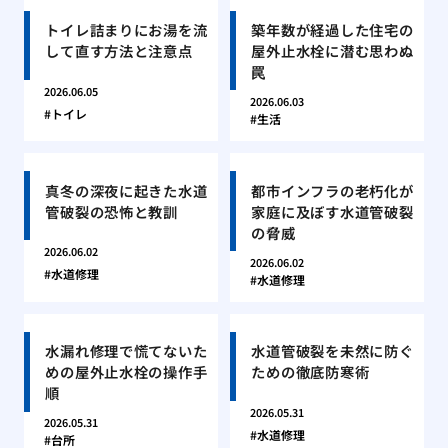
トイレ詰まりにお湯を流
築年数が経過した住宅の
して直す方法と注意点
屋外止水栓に潜む思わぬ
罠
2026.06.05
2026.06.03
トイレ
生活
真冬の深夜に起きた水道
都市インフラの老朽化が
管破裂の恐怖と教訓
家庭に及ぼす水道管破裂
の脅威
2026.06.02
2026.06.02
水道修理
水道修理
水漏れ修理で慌てないた
水道管破裂を未然に防ぐ
めの屋外止水栓の操作手
ための徹底防寒術
順
2026.05.31
2026.05.31
水道修理
台所