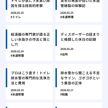
トイレが急に下水臭い原
真冬の寒波が招いた水道
因を探る技術的考察
管破裂の体験記
2026.02.25
2026.02.25
トイレ
水道修理
給湯器の専門家が語る正
ディスポーザーの詰まり
しい水抜きの作法と落と
と格闘した休日の記録
し穴
2026.02.20
2026.02.24
台所
水道修理
プロはこう直す！トイレ
排水管から聞こえる不吉
排水管の専門的な洗浄方
なサイン、ゴボゴボとい
法と費用
う異音の正体
2026.02.19
2026.02.17
水道修理
知識