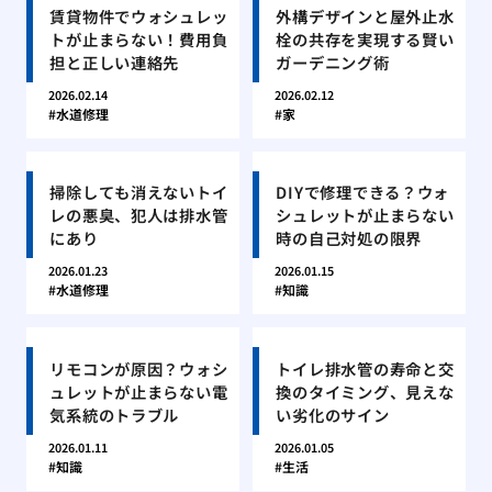
賃貸物件でウォシュレッ
外構デザインと屋外止水
トが止まらない！費用負
栓の共存を実現する賢い
担と正しい連絡先
ガーデニング術
2026.02.14
2026.02.12
水道修理
家
掃除しても消えないトイ
DIYで修理できる？ウォ
レの悪臭、犯人は排水管
シュレットが止まらない
にあり
時の自己対処の限界
2026.01.23
2026.01.15
水道修理
知識
リモコンが原因？ウォシ
トイレ排水管の寿命と交
ュレットが止まらない電
換のタイミング、見えな
気系統のトラブル
い劣化のサイン
2026.01.11
2026.01.05
知識
生活