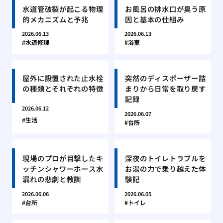
水道管破裂が起こる物理
お風呂の排水口が臭う原
的メカニズムと予兆
因と基本の仕組み
2026.06.13
2026.06.13
水道修理
浴室
屋外に設置された止水栓
突然のディスポーザー詰
の種類とそれぞれの特徴
まりから日常を取り戻す
記録
2026.06.12
2026.06.07
生活
台所
現場のプロが目撃したキ
深夜のトイレトラブルを
ッチンシャワーホース水
お湯の力で乗り越えた体
漏れの悲劇と教訓
験記
2026.06.06
2026.06.05
台所
トイレ