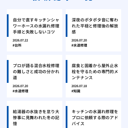
自分で直すキッチンシャ
深夜のポタポタ音に奪わ
ワーホースの水漏れ修理
れた平穏と修理後の解放
手順と失敗しないコツ
感
2026.07.22
2026.07.20
台所
水道修理
プロが語る混合水栓修理
腐食と固着から屋外止水
の難しさと成功の分かれ
栓を守るための専門的メ
道
ンテナンス
2026.07.20
2026.07.18
水道修理
知識
給湯器の水抜きを怠り大
キッチンの水漏れ修理を
惨事に見舞われた冬の記
プロに依頼する際のアド
憶
バイス