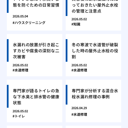
態を防ぐための日常習慣
っておきたい屋外止水栓
の管理と注意点
2026.05.04
2026.05.02
ハウスクリーニング
知識
水漏れの放置が引き起こ
冬の寒波で水道管が破裂
すカビや腐食の深刻な二
した時の屋外止水栓の役
次被害
割
2026.05.02
2026.05.02
水道修理
水道修理
専門家が語るトイレの急
専門家が分析する混合水
な下水臭と排水管の健康
栓水漏れ修理の事例
状態
2026.04.29
2026.05.02
水道修理
トイレ