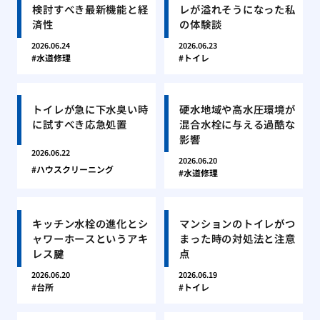
検討すべき最新機能と経
レが溢れそうになった私
済性
の体験談
2026.06.24
2026.06.23
水道修理
トイレ
トイレが急に下水臭い時
硬水地域や高水圧環境が
に試すべき応急処置
混合水栓に与える過酷な
影響
2026.06.22
2026.06.20
ハウスクリーニング
水道修理
キッチン水栓の進化とシ
マンションのトイレがつ
ャワーホースというアキ
まった時の対処法と注意
レス腱
点
2026.06.20
2026.06.19
台所
トイレ