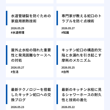
水道管破裂を防ぐための
専門家が教える蛇口のト
家庭用断熱技術
ラブルを防ぐ点検術
2026.05.29
2026.05.27
水道修理
知識
屋外止水栓の隠れた重要
キッチン蛇口の構造的欠
性と発見困難なケースへ
陥と水漏れを引き起こす
の対処
摩耗のメカニズム
2026.05.27
2026.05.25
生活
台所
最新テクノロジーを搭載
最新のキッチン水栓に見
したキッチン蛇口への交
るシャワーホースの耐久
換ブログ
性と技術の進化
2026.05.23
2026.05.22