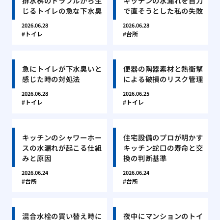
排水桝のトラブルから生
キッチンの水漏れを自力
じるトイレの急な下水臭
で直そうとした私の失敗
2026.06.28
2026.06.28
トイレ
台所
急にトイレが下水臭いと
便器の陶器素材と熱衝撃
感じた時の対処法
による破損のリスク管理
2026.06.28
2026.06.25
トイレ
トイレ
キッチンのシャワーホー
住宅設備のプロが明かす
スの水漏れが起こる仕組
キッチン蛇口の寿命と交
みと原因
換の判断基準
2026.06.24
2026.06.24
台所
台所
混合水栓の買い替え時に
夜中にマンションのトイ