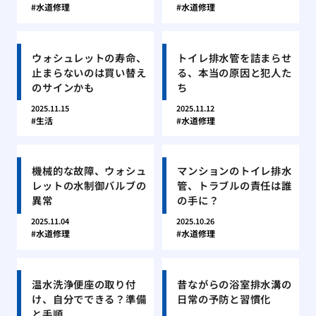
水道修理
水道修理
ウォシュレットの寿命、
トイレ排水管を詰まらせ
止まらないのは買い替え
る、本当の原因と犯人た
のサインかも
ち
2025.11.15
2025.11.12
生活
水道修理
機械的な故障、ウォシュ
マンションのトイレ排水
レットの水制御バルブの
管、トラブルの責任は誰
異常
の手に？
2025.11.04
2025.10.26
水道修理
水道修理
温水洗浄便座の取り付
昔ながらの浴室排水溝の
け、自分でできる？準備
日常の予防と習慣化
と手順