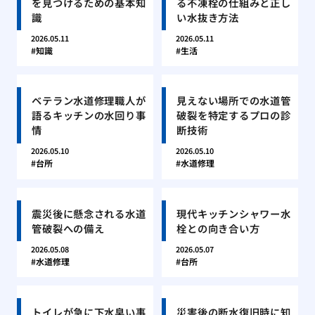
を見つけるための基本知
る不凍栓の仕組みと正し
識
い水抜き方法
2026.05.11
2026.05.11
知識
生活
ベテラン水道修理職人が
見えない場所での水道管
語るキッチンの水回り事
破裂を特定するプロの診
情
断技術
2026.05.10
2026.05.10
台所
水道修理
震災後に懸念される水道
現代キッチンシャワー水
管破裂への備え
栓との向き合い方
2026.05.08
2026.05.07
水道修理
台所
トイレが急に下水臭い事
災害後の断水復旧時に知