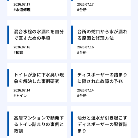
2026.07.17
2026.07.17
水道修理
台所
混合水栓の水漏れを自分
台所の蛇口から水が漏れ
で直すための手順
る原因と修理方法
2026.07.16
2026.07.16
知識
台所
トイレが急に下水臭い現
ディスポーザーの詰まり
象を解決した事例研究
に隠された故障の予兆
2026.07.14
2026.07.14
トイレ
台所
高層マンションで頻発す
油分と温水が引き起こす
るトイレ詰まりの事例と
ディスポーザーの配管詰
教訓
まり