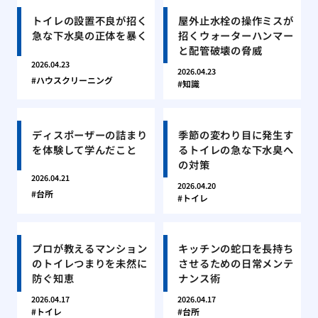
トイレの設置不良が招く
屋外止水栓の操作ミスが
急な下水臭の正体を暴く
招くウォーターハンマー
と配管破壊の脅威
2026.04.23
2026.04.23
ハウスクリーニング
知識
ディスポーザーの詰まり
季節の変わり目に発生す
を体験して学んだこと
るトイレの急な下水臭へ
の対策
2026.04.21
2026.04.20
台所
トイレ
プロが教えるマンション
キッチンの蛇口を長持ち
のトイレつまりを未然に
させるための日常メンテ
防ぐ知恵
ナンス術
2026.04.17
2026.04.17
トイレ
台所