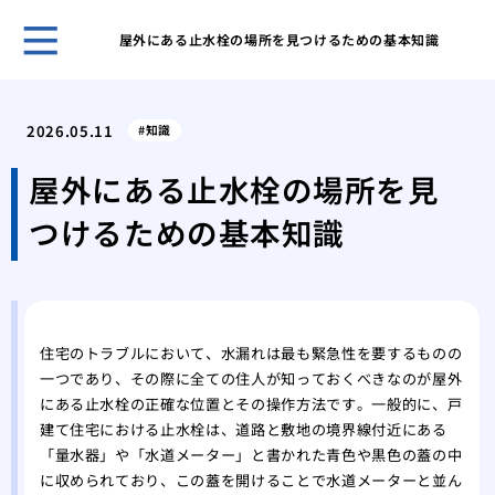
屋外にある止水栓の場所を見つけるための基本知識
ホー
給湯
2026.05.11
知識
量の
給湯
屋外にある止水栓の場所を見
下へ
つけるための基本知識
蛇口
起こ
悪臭
ップ
マン
住宅のトラブルにおいて、水漏れは最も緊急性を要するものの
なる
一つであり、その際に全ての住人が知っておくべきなのが屋外
トイ
にある止水栓の正確な位置とその操作方法です。一般的に、戸
給水
建て住宅における止水栓は、道路と敷地の境界線付近にある
賃貸
「量水器」や「水道メーター」と書かれた青色や黒色の蓋の中
ず大
に収められており、この蓋を開けることで水道メーターと並ん