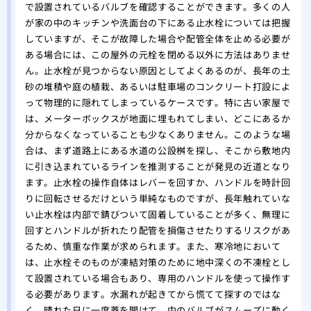
で設置されているバルブを確認することができます。多くの人
が家の中のキッチンや洗面台の下にある止水栓については把握
していますが、そこが故障した場合や配管全体を止める必要が
ある場合には、この屋外の元栓を閉める以外に方法はありませ
ん。止水栓が見つからない原因としてよくあるのが、長年の土
砂の堆積や庭の植栽、あるいは駐車場のコンクリート打設によ
って物理的に隠れてしまっているケースです。特に古い家屋で
は、メーターボックスが地面に埋もれてしまい、どこにあるか
分からなくなっていることも少なくありません。このような場
合は、まず道路上にある水道の公設桝を探し、そこから敷地内
に引き込まれているラインを推測することが発見の近道となり
ます。止水栓の操作自体はレバーを回すか、ハンドルを時計回
りに回転させるだけという単純なものですが、長年触れていな
い止水栓は内部で錆びついて固着していることが多く、無理に
回すとハンドルが折れたり配管を損傷させたりするリスクがあ
るため、慎重な作業が求められます。また、寒冷地において
は、止水栓そのものが凍結対策のために地中深くの不凍栓とし
て設置されている場合もあり、専用のハンドルを使って操作す
る必要があります。水漏れが起きてから慌てて探すのではな
く、晴れた日に一度蓋を開けて、中のバルブがスムーズに動く