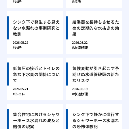
台所
台所
シンク下で発生する見え
給湯器を長持ちさせるた
ない水漏れの事例研究と
めの定期的な水抜きの効
教訓
果
2026.05.22
2026.05.22
台所
水道修理
低気圧の接近とトイレの
気候変動が引き起こす予
急な下水臭の関係につい
期せぬ水道管破裂の新た
て
なリスク
2026.05.21
2026.05.19
トイレ
水道修理
集合住宅におけるシャワ
シンク下で静かに進行す
ーホース水漏れの波及と
るシャワーホース水漏れ
賠償の現実
の恐怖体験記