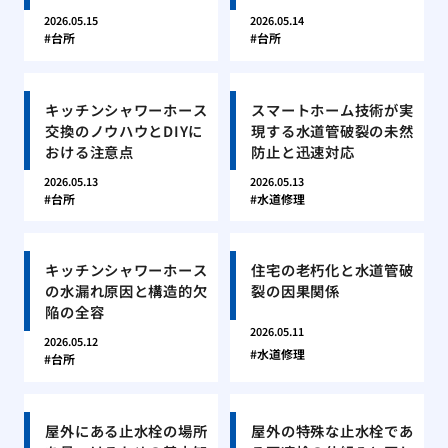
2026.05.15
2026.05.14
台所
台所
キッチンシャワーホース
スマートホーム技術が実
交換のノウハウとDIYに
現する水道管破裂の未然
おける注意点
防止と迅速対応
2026.05.13
2026.05.13
台所
水道修理
キッチンシャワーホース
住宅の老朽化と水道管破
の水漏れ原因と構造的欠
裂の因果関係
陥の全容
2026.05.11
2026.05.12
水道修理
台所
屋外にある止水栓の場所
屋外の特殊な止水栓であ