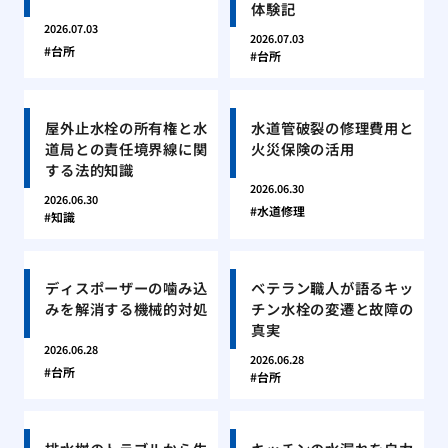
体験記
2026.07.03
2026.07.03
台所
台所
屋外止水栓の所有権と水
水道管破裂の修理費用と
道局との責任境界線に関
火災保険の活用
する法的知識
2026.06.30
2026.06.30
水道修理
知識
ディスポーザーの噛み込
ベテラン職人が語るキッ
みを解消する機械的対処
チン水栓の変遷と故障の
真実
2026.06.28
2026.06.28
台所
台所