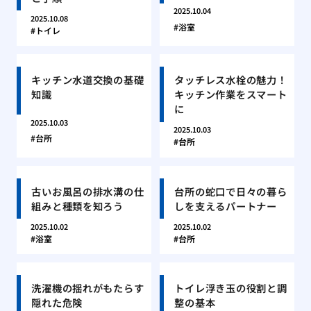
2025.10.04
2025.10.08
浴室
トイレ
キッチン水道交換の基礎
タッチレス水栓の魅力！
知識
キッチン作業をスマート
に
2025.10.03
2025.10.03
台所
台所
古いお風呂の排水溝の仕
台所の蛇口で日々の暮ら
組みと種類を知ろう
しを支えるパートナー
2025.10.02
2025.10.02
浴室
台所
洗濯機の揺れがもたらす
トイレ浮き玉の役割と調
隠れた危険
整の基本