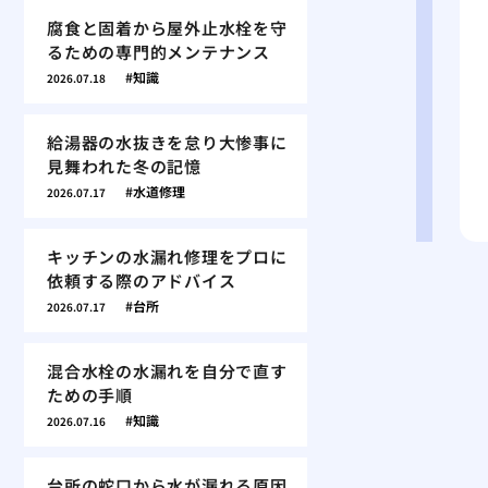
腐食と固着から屋外止水栓を守
るための専門的メンテナンス
知識
2026.07.18
給湯器の水抜きを怠り大惨事に
見舞われた冬の記憶
水道修理
2026.07.17
キッチンの水漏れ修理をプロに
依頼する際のアドバイス
台所
2026.07.17
混合水栓の水漏れを自分で直す
ための手順
知識
2026.07.16
台所の蛇口から水が漏れる原因