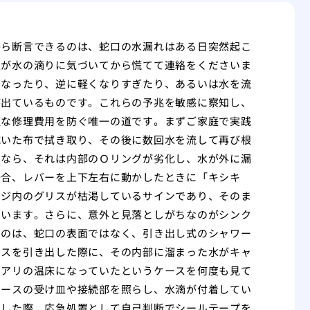
から断言できるのは、蛇口の水漏れはある日突然起こ
人が水の滴りに気づいてから慌てて連絡をくださいま
くなったり、逆に軽くなりすぎたり、あるいは水を流
が出ているものです。これらの予兆を敏感に察知し、
額な修理費用を防ぐ唯一の道です。まずご家庭で実践
乾いた布で拭き取り、その後に数回水を流して再び根
るなら、それは内部のＯリングが劣化し、水が外に漏
場合、レバーを上下左右に動かしたときに「キシキ
ッジ内のグリスが枯渇しているサインであり、そのま
まいます。さらに、意外と見落としがちなのがシンク
いのは、蛇口の表面ではなく、引き出し式のシャワー
ースを引き出した際に、その内部に溜まった水がキャ
ロアリの温床になっていたというケースを何度も見て
ホースの受け皿や接続部を照らし、水滴が付着してい
見した際、応急処置として自己判断でシールテープを