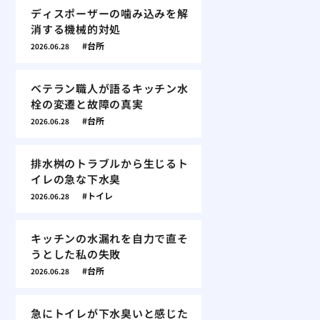
ディスポーザーの噛み込みを解
消する機械的対処
台所
2026.06.28
ベテラン職人が語るキッチン水
栓の変遷と故障の真実
台所
2026.06.28
排水桝のトラブルから生じるト
イレの急な下水臭
トイレ
2026.06.28
キッチンの水漏れを自力で直そ
うとした私の失敗
台所
2026.06.28
急にトイレが下水臭いと感じた