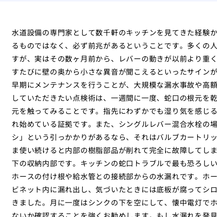
水道設備の専門家として数千軒のキッチンを見てきた経験
るものではなく、必ず前兆があるということです。多くの
すが、実はその数ヶ月前から、レバーの動きが以前より重
すたびに壁の奥から小さな異音が聞こえるといったサイン
早期にメンテナンスを行うことが、大規模な漏水事故や高
していただきたい点検術は、一週間に一度、蛇口の根元を
元を触ってみることです。指先にわずかでも湿り気を感じ
れ始めている証拠です。また、シングルレバー混合水栓の
シ」という引っかかりがあるなら、それはバルブカートリ
ま使い続けると内部の樹脂部品が削れて完全に故障してし
下の収納内部です。キッチンの蛇口トラブルで最も恐ろし
ホースの付け根や給水管との接続部からの水漏れです。ホ
ビネット内に漏れ出し、気づいたときには底板が腐ってシ
きました。月に一度はシンクの下を空にして、懐中電灯で
ないか確認することを強くお勧めします。もし水漏れを発