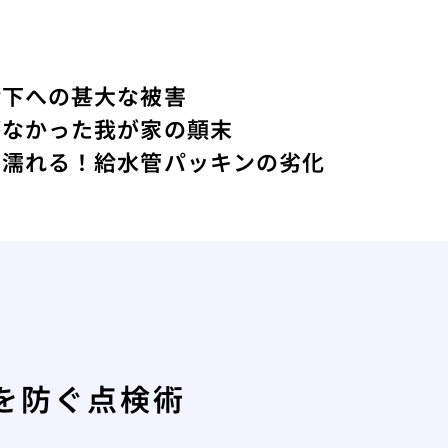
階下への甚大な被害
がなかった我が家の顛末
わ濡れる！給水管パッキンの劣化
を防ぐ点検術