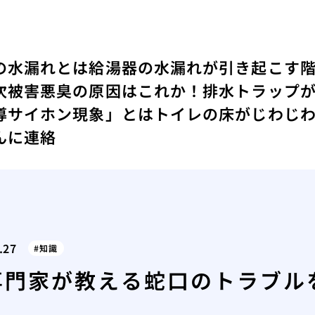
の水漏れとは
給湯器の水漏れが引き起こす
次被害
悪臭の原因はこれか！排水トラップ
導サイホン現象」とは
トイレの床がじわじ
んに連絡
.27
知識
専門家が教える蛇口のトラブル