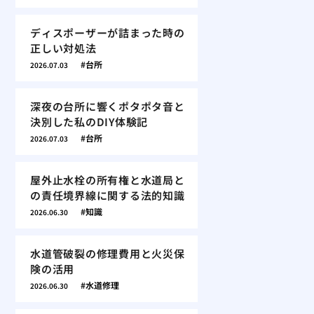
ディスポーザーが詰まった時の
正しい対処法
台所
2026.07.03
深夜の台所に響くポタポタ音と
決別した私のDIY体験記
台所
2026.07.03
屋外止水栓の所有権と水道局と
の責任境界線に関する法的知識
知識
2026.06.30
水道管破裂の修理費用と火災保
険の活用
水道修理
2026.06.30