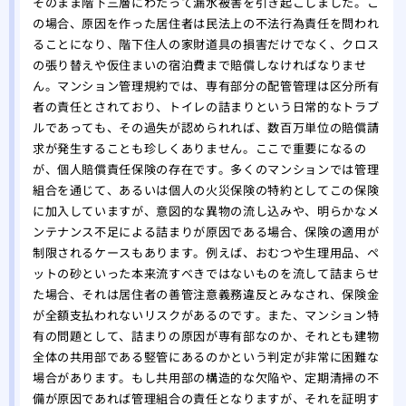
そのまま階下三層にわたって漏水被害を引き起こしました。こ
の場合、原因を作った居住者は民法上の不法行為責任を問われ
ることになり、階下住人の家財道具の損害だけでなく、クロス
の張り替えや仮住まいの宿泊費まで賠償しなければなりませ
ん。マンション管理規約では、専有部分の配管管理は区分所有
者の責任とされており、トイレの詰まりという日常的なトラブ
ルであっても、その過失が認められれば、数百万単位の賠償請
求が発生することも珍しくありません。ここで重要になるの
が、個人賠償責任保険の存在です。多くのマンションでは管理
組合を通じて、あるいは個人の火災保険の特約としてこの保険
に加入していますが、意図的な異物の流し込みや、明らかなメ
ンテナンス不足による詰まりが原因である場合、保険の適用が
制限されるケースもあります。例えば、おむつや生理用品、ペ
ットの砂といった本来流すべきではないものを流して詰まらせ
た場合、それは居住者の善管注意義務違反とみなされ、保険金
が全額支払われないリスクがあるのです。また、マンション特
有の問題として、詰まりの原因が専有部なのか、それとも建物
全体の共用部である竪管にあるのかという判定が非常に困難な
場合があります。もし共用部の構造的な欠陥や、定期清掃の不
備が原因であれば管理組合の責任となりますが、それを証明す