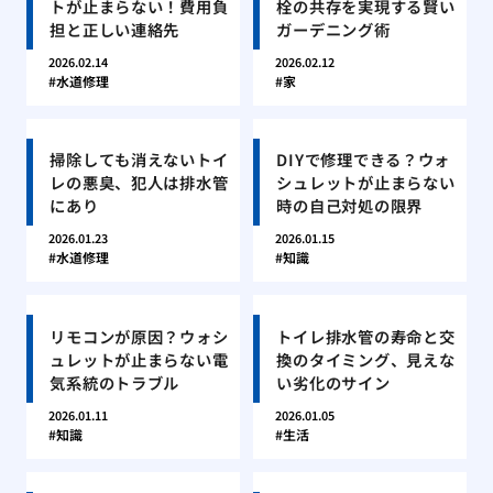
トが止まらない！費用負
栓の共存を実現する賢い
担と正しい連絡先
ガーデニング術
2026.02.14
2026.02.12
水道修理
家
掃除しても消えないトイ
DIYで修理できる？ウォ
レの悪臭、犯人は排水管
シュレットが止まらない
にあり
時の自己対処の限界
2026.01.23
2026.01.15
水道修理
知識
リモコンが原因？ウォシ
トイレ排水管の寿命と交
ュレットが止まらない電
換のタイミング、見えな
気系統のトラブル
い劣化のサイン
2026.01.11
2026.01.05
知識
生活