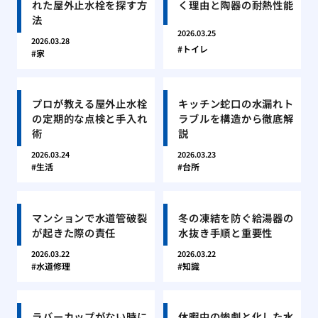
れた屋外止水栓を探す方
く理由と陶器の耐熱性能
法
2026.03.25
2026.03.28
トイレ
家
プロが教える屋外止水栓
キッチン蛇口の水漏れト
の定期的な点検と手入れ
ラブルを構造から徹底解
術
説
2026.03.24
2026.03.23
生活
台所
マンションで水道管破裂
冬の凍結を防ぐ給湯器の
が起きた際の責任
水抜き手順と重要性
2026.03.22
2026.03.22
水道修理
知識
ラバーカップがない時に
休暇中の惨劇と化した水