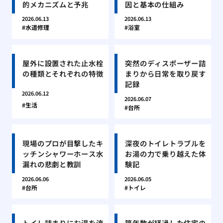
的メカニズムと予兆
因と基本の仕組み
2026.06.13
2026.06.13
水道修理
浴室
屋外に設置された止水栓
突然のディスポーザー詰
の種類とそれぞれの特徴
まりから日常を取り戻す
記録
2026.06.12
2026.06.07
生活
台所
現場のプロが目撃したキ
深夜のトイレトラブルを
ッチンシャワーホース水
お湯の力で乗り越えた体
漏れの悲劇と教訓
験記
2026.06.06
2026.06.05
台所
トイレ
トイレ詰まりにお湯を流
築年数が経過した住宅の