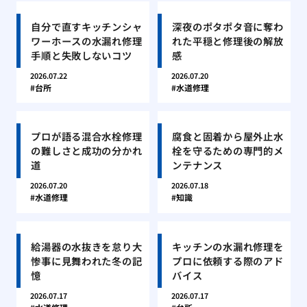
自分で直すキッチンシャ
深夜のポタポタ音に奪わ
ワーホースの水漏れ修理
れた平穏と修理後の解放
手順と失敗しないコツ
感
2026.07.22
2026.07.20
台所
水道修理
プロが語る混合水栓修理
腐食と固着から屋外止水
の難しさと成功の分かれ
栓を守るための専門的メ
道
ンテナンス
2026.07.20
2026.07.18
水道修理
知識
給湯器の水抜きを怠り大
キッチンの水漏れ修理を
惨事に見舞われた冬の記
プロに依頼する際のアド
憶
バイス
2026.07.17
2026.07.17