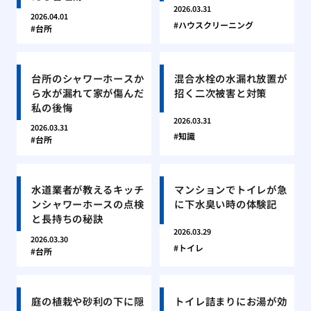
2026.03.31
2026.04.01
ハウスクリーニング
台所
台所のシャワーホースか
混合水栓の水漏れ放置が
ら水が漏れて家が傷んだ
招く二次被害と対策
私の後悔
2026.03.31
2026.03.31
知識
台所
水道業者が教えるキッチ
マンションでトイレが急
ンシャワーホースの点検
に下水臭い時の体験記
と長持ちの秘訣
2026.03.29
2026.03.30
トイレ
台所
庭の植栽や砂利の下に隠
トイレ詰まりにお湯が効