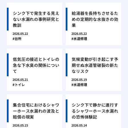
シンク下で発生する見え
給湯器を長持ちさせるた
ない水漏れの事例研究と
めの定期的な水抜きの効
教訓
果
2026.05.22
2026.05.22
台所
水道修理
低気圧の接近とトイレの
気候変動が引き起こす予
急な下水臭の関係につい
期せぬ水道管破裂の新た
て
なリスク
2026.05.21
2026.05.19
トイレ
水道修理
集合住宅におけるシャワ
シンク下で静かに進行す
ーホース水漏れの波及と
るシャワーホース水漏れ
賠償の現実
の恐怖体験記
2026.05.15
2026.05.14