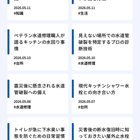
2026.05.11
2026.05.11
知識
生活
ベテラン水道修理職人が
見えない場所での水道管
語るキッチンの水回り事
破裂を特定するプロの診
情
断技術
2026.05.10
2026.05.10
台所
水道修理
震災後に懸念される水道
現代キッチンシャワー水
管破裂への備え
栓との向き合い方
2026.05.08
2026.05.07
水道修理
台所
トイレが急に下水臭い事
災害後の断水復旧時に知
態を防ぐための日常習慣
っておきたい屋外止水栓