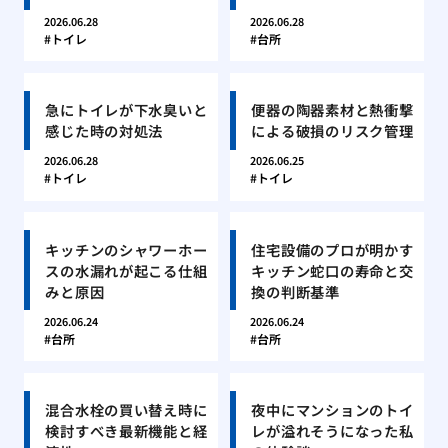
2026.06.28
2026.06.28
トイレ
台所
急にトイレが下水臭いと
便器の陶器素材と熱衝撃
感じた時の対処法
による破損のリスク管理
2026.06.28
2026.06.25
トイレ
トイレ
キッチンのシャワーホー
住宅設備のプロが明かす
スの水漏れが起こる仕組
キッチン蛇口の寿命と交
みと原因
換の判断基準
2026.06.24
2026.06.24
台所
台所
混合水栓の買い替え時に
夜中にマンションのトイ
検討すべき最新機能と経
レが溢れそうになった私