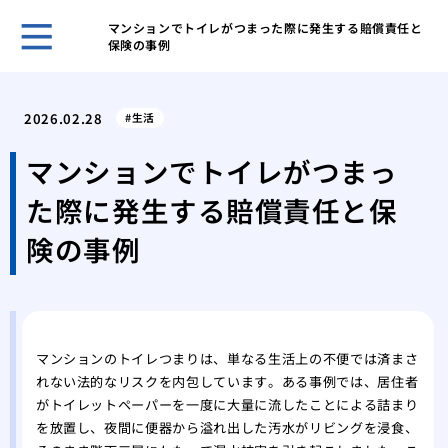
マンションでトイレがつまった際に発生する賠償責任と
保険の事例
ホー
給湯
2026.02.28
生活
量の
給湯
マンションでトイレがつまっ
下へ
た際に発生する賠償責任と保
蛇口
起こ
険の事例
悪臭
ップ
マン
なる
トイ
マンションのトイレつまりは、単なる生活上の不便では済まさ
れない法的なリスクを内包しています。ある事例では、居住者
給水
がトイレットペーパーを一度に大量に流したことによる詰まり
賃貸
を放置し、夜間に便器から溢れ出した汚水がリビングを浸食、
ず大