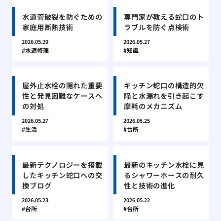
水道管破裂を防ぐための
専門家が教える蛇口のト
家庭用断熱技術
ラブルを防ぐ点検術
2026.05.29
2026.05.27
水道修理
知識
屋外止水栓の隠れた重要
キッチン蛇口の構造的欠
性と発見困難なケースへ
陥と水漏れを引き起こす
の対処
摩耗のメカニズム
2026.05.27
2026.05.25
生活
台所
最新テクノロジーを搭載
最新のキッチン水栓に見
したキッチン蛇口への交
るシャワーホースの耐久
換ブログ
性と技術の進化
2026.05.23
2026.05.22
台所
台所