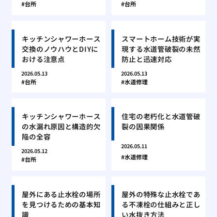
台所
台所
キッチンシャワーホース
スマートホーム技術が実
交換のノウハウとDIYに
現する水道管破裂の未然
おける注意点
防止と迅速対応
2026.05.13
2026.05.13
台所
水道修理
キッチンシャワーホース
住宅の老朽化と水道管破
の水漏れ原因と構造的欠
裂の因果関係
陥の全容
2026.05.11
2026.05.12
水道修理
台所
屋外にある止水栓の場所
屋外の特殊な止水栓であ
を見つけるための基本知
る不凍栓の仕組みと正し
識
い水抜き方法