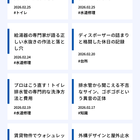
2026.02.25
2026.02.25
トイレ
水道修理
給湯器の専門家が語る正
ディスポーザーの詰まり
しい水抜きの作法と落と
と格闘した休日の記録
し穴
2026.02.20
2026.02.24
台所
水道修理
プロはこう直す！トイレ
排水管から聞こえる不吉
排水管の専門的な洗浄方
なサイン、ゴボゴボとい
法と費用
う異音の正体
2026.02.19
2026.02.17
水道修理
知識
賃貸物件でウォシュレッ
外構デザインと屋外止水