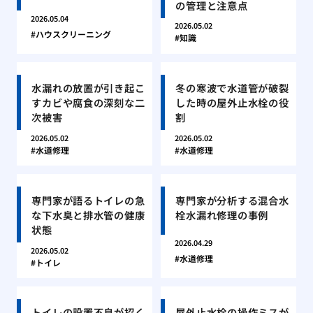
の管理と注意点
2026.05.04
2026.05.02
ハウスクリーニング
知識
水漏れの放置が引き起こ
冬の寒波で水道管が破裂
すカビや腐食の深刻な二
した時の屋外止水栓の役
次被害
割
2026.05.02
2026.05.02
水道修理
水道修理
専門家が語るトイレの急
専門家が分析する混合水
な下水臭と排水管の健康
栓水漏れ修理の事例
状態
2026.04.29
2026.05.02
水道修理
トイレ
トイレの設置不良が招く
屋外止水栓の操作ミスが