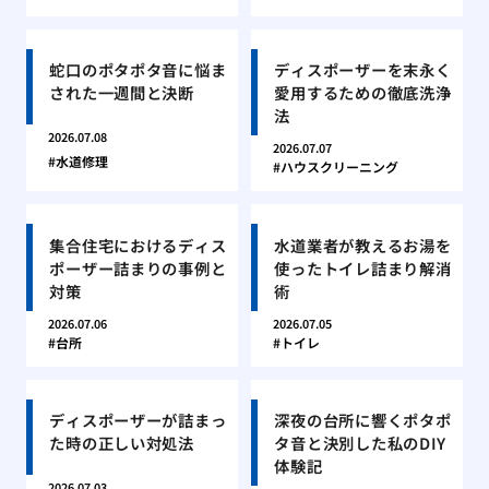
蛇口のポタポタ音に悩ま
ディスポーザーを末永く
された一週間と決断
愛用するための徹底洗浄
法
2026.07.08
2026.07.07
水道修理
ハウスクリーニング
集合住宅におけるディス
水道業者が教えるお湯を
ポーザー詰まりの事例と
使ったトイレ詰まり解消
対策
術
2026.07.06
2026.07.05
台所
トイレ
ディスポーザーが詰まっ
深夜の台所に響くポタポ
た時の正しい対処法
タ音と決別した私のDIY
体験記
2026.07.03