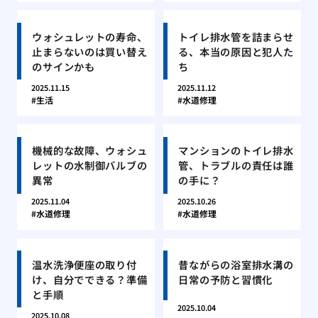
ウォシュレットの寿命、
トイレ排水管を詰まらせ
止まらないのは買い替え
る、本当の原因と犯人た
のサインかも
ち
2025.11.15
2025.11.12
生活
水道修理
機械的な故障、ウォシュ
マンションのトイレ排水
レットの水制御バルブの
管、トラブルの責任は誰
異常
の手に？
2025.11.04
2025.10.26
水道修理
水道修理
温水洗浄便座の取り付
昔ながらの浴室排水溝の
け、自分でできる？準備
日常の予防と習慣化
と手順
2025.10.04
2025.10.08