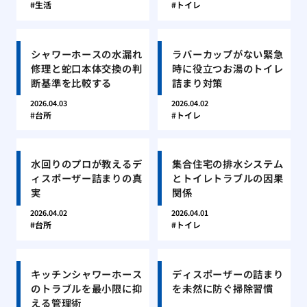
生活
トイレ
シャワーホースの水漏れ
ラバーカップがない緊急
修理と蛇口本体交換の判
時に役立つお湯のトイレ
断基準を比較する
詰まり対策
2026.04.03
2026.04.02
台所
トイレ
水回りのプロが教えるデ
集合住宅の排水システム
ィスポーザー詰まりの真
とトイレトラブルの因果
実
関係
2026.04.02
2026.04.01
台所
トイレ
キッチンシャワーホース
ディスポーザーの詰まり
のトラブルを最小限に抑
を未然に防ぐ掃除習慣
える管理術