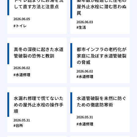
して直す方法と注意点
屋外止水栓に潜む思わぬ
罠
2026.06.05
2026.06.03
トイレ
生活
真冬の深夜に起きた水道
都市インフラの老朽化が
管破裂の恐怖と教訓
家庭に及ぼす水道管破裂
の脅威
2026.06.02
2026.06.02
水道修理
水道修理
水漏れ修理で慌てないた
水道管破裂を未然に防ぐ
めの屋外止水栓の操作手
ための徹底防寒術
順
2026.05.31
2026.05.31
水道修理
台所