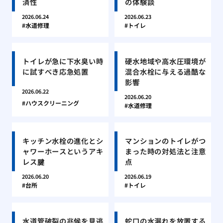
済性
の体験談
2026.06.24
2026.06.23
水道修理
トイレ
トイレが急に下水臭い時
硬水地域や高水圧環境が
に試すべき応急処置
混合水栓に与える過酷な
影響
2026.06.22
2026.06.20
ハウスクリーニング
水道修理
キッチン水栓の進化とシ
マンションのトイレがつ
ャワーホースというアキ
まった時の対処法と注意
レス腱
点
2026.06.20
2026.06.19
台所
トイレ
水道管破裂の兆候を見逃
蛇口の水漏れを放置する