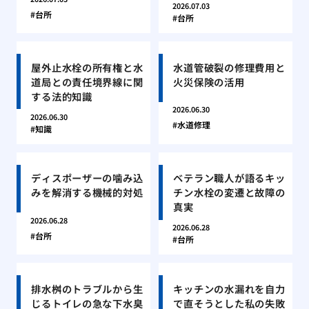
2026.07.03
台所
台所
屋外止水栓の所有権と水
水道管破裂の修理費用と
道局との責任境界線に関
火災保険の活用
する法的知識
2026.06.30
2026.06.30
水道修理
知識
ディスポーザーの噛み込
ベテラン職人が語るキッ
みを解消する機械的対処
チン水栓の変遷と故障の
真実
2026.06.28
2026.06.28
台所
台所
排水桝のトラブルから生
キッチンの水漏れを自力
じるトイレの急な下水臭
で直そうとした私の失敗