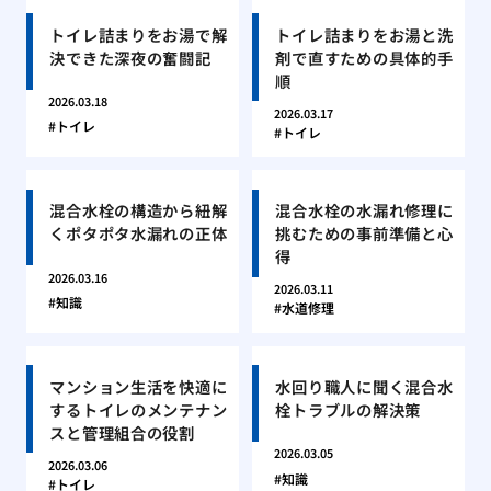
トイレ詰まりをお湯で解
トイレ詰まりをお湯と洗
決できた深夜の奮闘記
剤で直すための具体的手
順
2026.03.18
2026.03.17
トイレ
トイレ
混合水栓の構造から紐解
混合水栓の水漏れ修理に
くポタポタ水漏れの正体
挑むための事前準備と心
得
2026.03.16
2026.03.11
知識
水道修理
マンション生活を快適に
水回り職人に聞く混合水
するトイレのメンテナン
栓トラブルの解決策
スと管理組合の役割
2026.03.05
2026.03.06
知識
トイレ