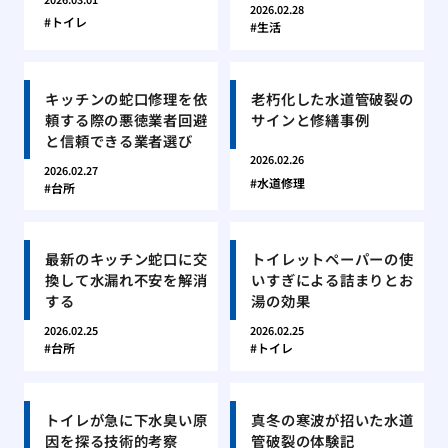
2026.02.28
トイレ
生活
キッチンの蛇口修理を依
老朽化した水道管破裂の
頼する際の悪徳業者回避
サインと修繕事例
と信頼できる業者選び
2026.02.26
2026.02.27
水道修理
台所
最新のキッチン蛇口に交
トイレットペーパーの使
換して水漏れ不安を解消
いすぎによる詰まりとお
する
湯の効果
2026.02.25
2026.02.25
台所
トイレ
トイレが急に下水臭い原
真冬の寒波が招いた水道
因を探る技術的考察
管破裂の体験記