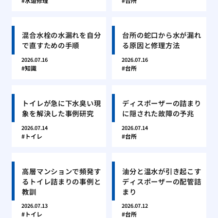
水道修理
台所
混合水栓の水漏れを自分
台所の蛇口から水が漏れ
で直すための手順
る原因と修理方法
2026.07.16
2026.07.16
知識
台所
トイレが急に下水臭い現
ディスポーザーの詰まり
象を解決した事例研究
に隠された故障の予兆
2026.07.14
2026.07.14
トイレ
台所
高層マンションで頻発す
油分と温水が引き起こす
るトイレ詰まりの事例と
ディスポーザーの配管詰
教訓
まり
2026.07.13
2026.07.12
トイレ
台所