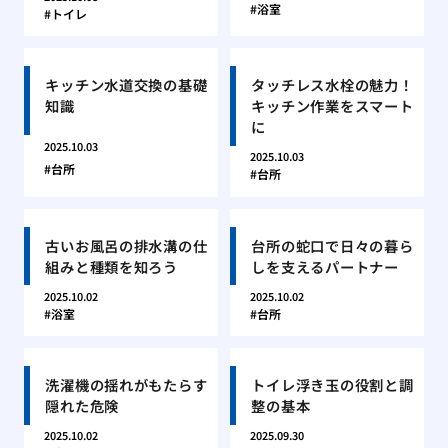
浴室
トイレ
キッチン水道交換の基礎
タッチレス水栓の魅力！
知識
キッチン作業をスマート
に
2025.10.03
2025.10.03
台所
台所
古いお風呂の排水溝の仕
台所の蛇口で日々の暮ら
組みと種類を知ろう
しを支えるパートナー
2025.10.02
2025.10.02
浴室
台所
洗濯機の揺れがもたらす
トイレ浮き玉の役割と調
隠れた危険
整の基本
2025.10.02
2025.09.30