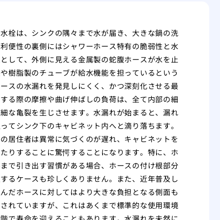
き水栓は、シンクの隅々まで水が届き、大きな鍋の洗
の利便性の裏側にはシャワーホース特有の脆弱性と水
点として、外側に見える金属製の蛇腹ホースが水を止
製や樹脂製のチューブが給水機能を担っているという
ホースの水漏れを発見しにくく、かつ深刻化させる最
りする際の摩擦や曲げ伸ばしの負荷は、全て内部の細
微細な亀裂を生じさせます。水漏れが始まると、漏れ
通ってシンク下のキャビネット内へと滴り落ちます。
くの居住者は異常に気づくのが遅れ、キャビネットを
いたりすることに驚愕することになります。特に、ホ
界まで引き出す習慣がある場合、ホースの付け根部分
損するケースも珍しくありません。また、近年普及し
進んだホースに対してはより大きな負担となる側面も
とされていますが、これはあくまで標準的な使用環境
段階で寿命を迎えることもあります。水漏れを未然に