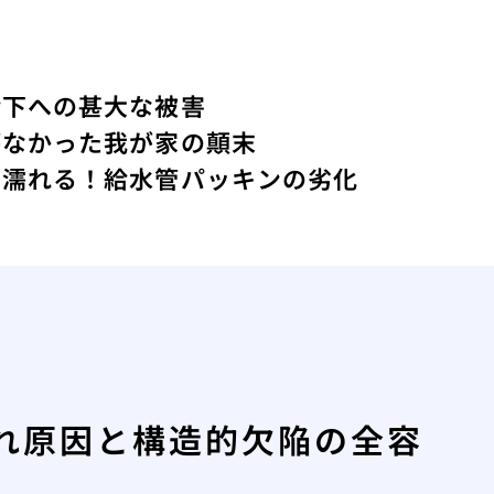
階下への甚大な被害
がなかった我が家の顛末
わ濡れる！給水管パッキンの劣化
れ原因と構造的欠陥の全容