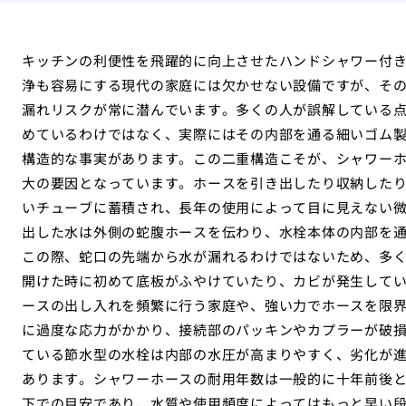
キッチンの利便性を飛躍的に向上させたハンドシャワー付
浄も容易にする現代の家庭には欠かせない設備ですが、そ
漏れリスクが常に潜んでいます。多くの人が誤解している
めているわけではなく、実際にはその内部を通る細いゴム
構造的な事実があります。この二重構造こそが、シャワー
大の要因となっています。ホースを引き出したり収納した
いチューブに蓄積され、長年の使用によって目に見えない
出した水は外側の蛇腹ホースを伝わり、水栓本体の内部を
この際、蛇口の先端から水が漏れるわけではないため、多
開けた時に初めて底板がふやけていたり、カビが発生して
ースの出し入れを頻繁に行う家庭や、強い力でホースを限
に過度な応力がかかり、接続部のパッキンやカプラーが破
ている節水型の水栓は内部の水圧が高まりやすく、劣化が
あります。シャワーホースの耐用年数は一般的に十年前後
下での目安であり、水質や使用頻度によってはもっと早い