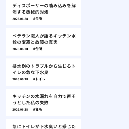
ディスポーザーの噛み込みを解
消する機械的対処
台所
2026.06.28
ベテラン職人が語るキッチン水
栓の変遷と故障の真実
台所
2026.06.28
排水桝のトラブルから生じるト
イレの急な下水臭
トイレ
2026.06.28
キッチンの水漏れを自力で直そ
うとした私の失敗
台所
2026.06.28
急にトイレが下水臭いと感じた