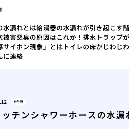
容
の水漏れとは
給湯器の水漏れが引き起こす
次被害
悪臭の原因はこれか！排水トラップ
導サイホン現象」とは
トイレの床がじわじ
んに連絡
.12
台所
キッチンシャワーホースの水漏