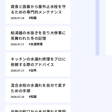
腐食と固着から屋外止水栓を守
るための専門的メンテナンス
知識
2026.07.18
給湯器の水抜きを怠り大惨事に
見舞われた冬の記憶
水道修理
2026.07.17
キッチンの水漏れ修理をプロに
依頼する際のアドバイス
台所
2026.07.17
混合水栓の水漏れを自分で直す
ための手順
知識
2026.07.16
台所の蛇口から水が漏れる原因