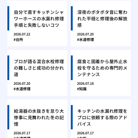
自分で直すキッチンシャ
深夜のポタポタ音に奪わ
ワーホースの水漏れ修理
れた平穏と修理後の解放
手順と失敗しないコツ
感
2026.07.22
2026.07.20
台所
水道修理
プロが語る混合水栓修理
腐食と固着から屋外止水
の難しさと成功の分かれ
栓を守るための専門的メ
道
ンテナンス
2026.07.20
2026.07.18
水道修理
知識
給湯器の水抜きを怠り大
キッチンの水漏れ修理を
惨事に見舞われた冬の記
プロに依頼する際のアド
憶
バイス
2026.07.17
2026.07.17