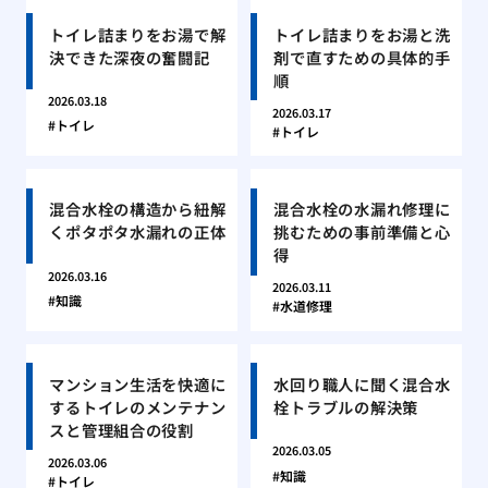
トイレ詰まりをお湯で解
トイレ詰まりをお湯と洗
決できた深夜の奮闘記
剤で直すための具体的手
順
2026.03.18
2026.03.17
トイレ
トイレ
混合水栓の構造から紐解
混合水栓の水漏れ修理に
くポタポタ水漏れの正体
挑むための事前準備と心
得
2026.03.16
2026.03.11
知識
水道修理
マンション生活を快適に
水回り職人に聞く混合水
するトイレのメンテナン
栓トラブルの解決策
スと管理組合の役割
2026.03.05
2026.03.06
知識
トイレ