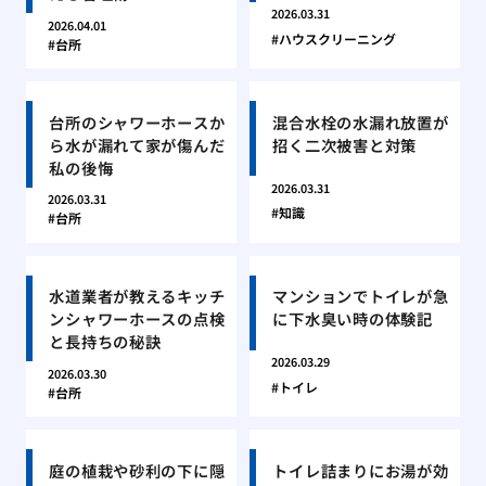
2026.03.31
2026.04.01
ハウスクリーニング
台所
台所のシャワーホースか
混合水栓の水漏れ放置が
ら水が漏れて家が傷んだ
招く二次被害と対策
私の後悔
2026.03.31
2026.03.31
知識
台所
水道業者が教えるキッチ
マンションでトイレが急
ンシャワーホースの点検
に下水臭い時の体験記
と長持ちの秘訣
2026.03.29
2026.03.30
トイレ
台所
庭の植栽や砂利の下に隠
トイレ詰まりにお湯が効