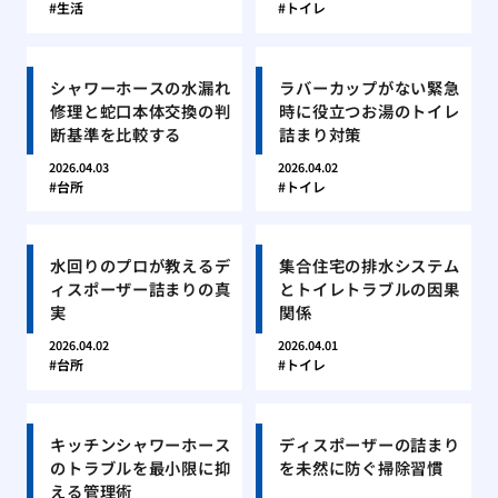
生活
トイレ
シャワーホースの水漏れ
ラバーカップがない緊急
修理と蛇口本体交換の判
時に役立つお湯のトイレ
断基準を比較する
詰まり対策
2026.04.03
2026.04.02
台所
トイレ
水回りのプロが教えるデ
集合住宅の排水システム
ィスポーザー詰まりの真
とトイレトラブルの因果
実
関係
2026.04.02
2026.04.01
台所
トイレ
キッチンシャワーホース
ディスポーザーの詰まり
のトラブルを最小限に抑
を未然に防ぐ掃除習慣
える管理術