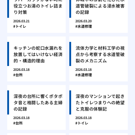
役立つお湯のトイレ詰ま
道管破裂による浸水被害
り対策
の記録
2026.03.21
2026.03.20
トイレ
水道修理
キッチンの蛇口水漏れを
流体力学と材料工学の視
放置してはいけない経済
点から考察する水道管破
的・構造的理由
裂のメカニズム
2026.03.18
2026.03.18
台所
水道修理
深夜の台所に響くポタポ
深夜のマンションで起き
タ音と格闘したある主婦
たトイレつまりへの絶望
の記録
と克服の体験記
2026.03.18
2026.03.18
台所
トイレ