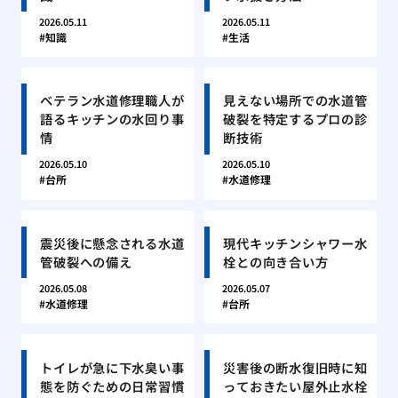
2026.05.11
2026.05.11
知識
生活
ベテラン水道修理職人が
見えない場所での水道管
語るキッチンの水回り事
破裂を特定するプロの診
情
断技術
2026.05.10
2026.05.10
台所
水道修理
震災後に懸念される水道
現代キッチンシャワー水
管破裂への備え
栓との向き合い方
2026.05.08
2026.05.07
水道修理
台所
トイレが急に下水臭い事
災害後の断水復旧時に知
態を防ぐための日常習慣
っておきたい屋外止水栓