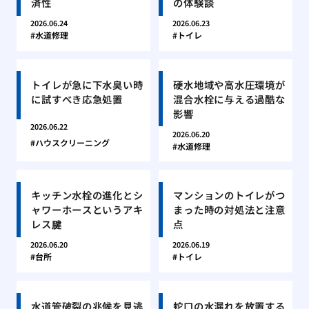
済性
の体験談
2026.06.24
2026.06.23
水道修理
トイレ
トイレが急に下水臭い時
硬水地域や高水圧環境が
に試すべき応急処置
混合水栓に与える過酷な
影響
2026.06.22
2026.06.20
ハウスクリーニング
水道修理
キッチン水栓の進化とシ
マンションのトイレがつ
ャワーホースというアキ
まった時の対処法と注意
レス腱
点
2026.06.20
2026.06.19
台所
トイレ
水道管破裂の兆候を見逃
蛇口の水漏れを放置する