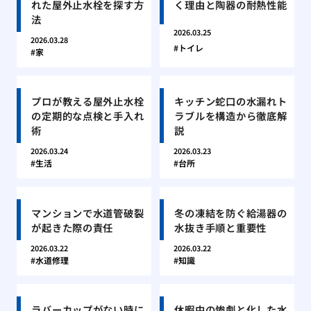
れた屋外止水栓を探す方
く理由と陶器の耐熱性能
法
2026.03.25
2026.03.28
トイレ
家
プロが教える屋外止水栓
キッチン蛇口の水漏れト
の定期的な点検と手入れ
ラブルを構造から徹底解
術
説
2026.03.24
2026.03.23
生活
台所
マンションで水道管破裂
冬の凍結を防ぐ給湯器の
が起きた際の責任
水抜き手順と重要性
2026.03.22
2026.03.22
水道修理
知識
ラバーカップがない時に
休暇中の惨劇と化した水