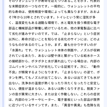
そのウォシュレットが寿命を迎えつつあることを示す、代表的
な末期症状の一つなのです。一般的に、ウォシュレットの平均
的な寿命は、使用頻度や環境によっても異なりますが、おおよ
そ7年から10年とされています。トイレという常に湿気が多
く、温度変化もある過酷な環境で、水と電気を扱う精密な電子
部品と機械部品が稼働し続けているため、他の家電製品に比べ
て劣化が進みやすいのです。では、「止まらない」という症状
以外に、寿命が近いことを知らせる劣化のサインには、どのよ
うなものがあるのでしょうか。まず、最も分かりやすいのが
「水漏れ」です。ウォシュレット本体の側面や、ノズルが収納
されているあたり、あるいは壁や床と繋がっている給水ホース
の接続部から、ポタポタと水が漏れ出している場合は、内部の
ゴムパッキンやバルブが劣化している証拠です。次に、「動作
不良」が頻発するようになります。「止まらない」の逆で、ボ
タンを押してもノズルが出てこない、あるいは出てきても水が
出ない。洗浄水の温度が熱くなったり冷たくなったりと安定し
ない。便座が温まらない、あるいは熱くなりすぎる。脱臭ファ
ンの音が異常に大きい、または全く作動しない。これらの症状
は、内部のセンサーやヒーター、電子基板といった部品が限界
に近づいているサインです。また、「異音や異臭」も危険な兆