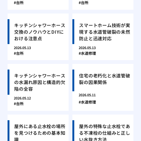
台所
台所
キッチンシャワーホース
スマートホーム技術が実
交換のノウハウとDIYに
現する水道管破裂の未然
おける注意点
防止と迅速対応
2026.05.13
2026.05.13
台所
水道修理
キッチンシャワーホース
住宅の老朽化と水道管破
の水漏れ原因と構造的欠
裂の因果関係
陥の全容
2026.05.11
2026.05.12
水道修理
台所
屋外にある止水栓の場所
屋外の特殊な止水栓であ
を見つけるための基本知
る不凍栓の仕組みと正し
識
い水抜き方法