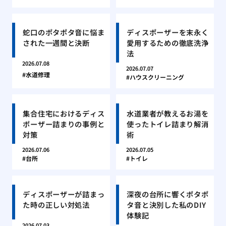
蛇口のポタポタ音に悩ま
ディスポーザーを末永く
された一週間と決断
愛用するための徹底洗浄
法
2026.07.08
2026.07.07
水道修理
ハウスクリーニング
集合住宅におけるディス
水道業者が教えるお湯を
ポーザー詰まりの事例と
使ったトイレ詰まり解消
対策
術
2026.07.06
2026.07.05
台所
トイレ
ディスポーザーが詰まっ
深夜の台所に響くポタポ
た時の正しい対処法
タ音と決別した私のDIY
体験記
2026.07.03