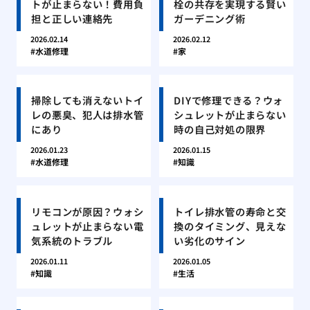
トが止まらない！費用負
栓の共存を実現する賢い
担と正しい連絡先
ガーデニング術
2026.02.14
2026.02.12
水道修理
家
掃除しても消えないトイ
DIYで修理できる？ウォ
レの悪臭、犯人は排水管
シュレットが止まらない
にあり
時の自己対処の限界
2026.01.23
2026.01.15
水道修理
知識
リモコンが原因？ウォシ
トイレ排水管の寿命と交
ュレットが止まらない電
換のタイミング、見えな
気系統のトラブル
い劣化のサイン
2026.01.11
2026.01.05
知識
生活