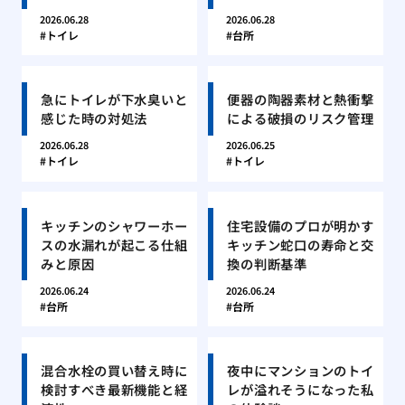
2026.06.28
2026.06.28
トイレ
台所
急にトイレが下水臭いと
便器の陶器素材と熱衝撃
感じた時の対処法
による破損のリスク管理
2026.06.28
2026.06.25
トイレ
トイレ
キッチンのシャワーホー
住宅設備のプロが明かす
スの水漏れが起こる仕組
キッチン蛇口の寿命と交
みと原因
換の判断基準
2026.06.24
2026.06.24
台所
台所
混合水栓の買い替え時に
夜中にマンションのトイ
検討すべき最新機能と経
レが溢れそうになった私