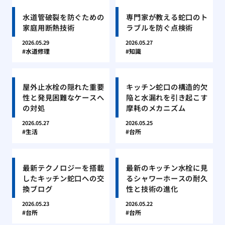
水道管破裂を防ぐための
専門家が教える蛇口のト
家庭用断熱技術
ラブルを防ぐ点検術
2026.05.29
2026.05.27
水道修理
知識
屋外止水栓の隠れた重要
キッチン蛇口の構造的欠
性と発見困難なケースへ
陥と水漏れを引き起こす
の対処
摩耗のメカニズム
2026.05.27
2026.05.25
生活
台所
最新テクノロジーを搭載
最新のキッチン水栓に見
したキッチン蛇口への交
るシャワーホースの耐久
換ブログ
性と技術の進化
2026.05.23
2026.05.22
台所
台所