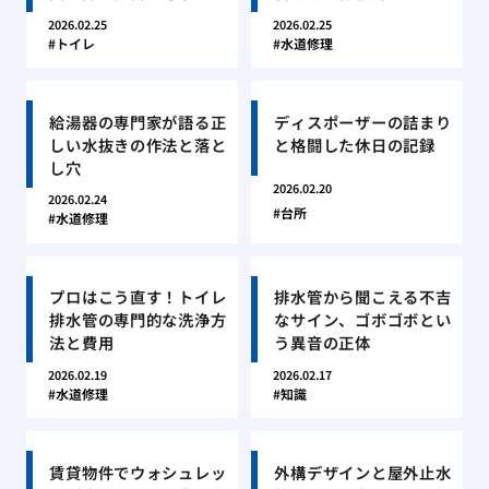
2026.02.25
2026.02.25
トイレ
水道修理
給湯器の専門家が語る正
ディスポーザーの詰まり
しい水抜きの作法と落と
と格闘した休日の記録
し穴
2026.02.20
2026.02.24
台所
水道修理
プロはこう直す！トイレ
排水管から聞こえる不吉
排水管の専門的な洗浄方
なサイン、ゴボゴボとい
法と費用
う異音の正体
2026.02.19
2026.02.17
水道修理
知識
賃貸物件でウォシュレッ
外構デザインと屋外止水