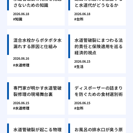
さないための知識
と水道代がどうなるか
2026.06.18
2026.06.18
知識
台所
混合水栓からポタポタ水
水道管破裂にまつわる法
漏れする原因と仕組み
的責任と保険適用を巡る
経済的視点
2026.06.16
2026.06.15
水道修理
生活
専門家が明かす水道管破
ディスポーザーの詰まり
裂修理の現場舞台裏
を防ぐための食材選別術
2026.06.15
2026.06.15
水道修理
台所
水道管破裂が起こる物理
お風呂の排水口が臭う原