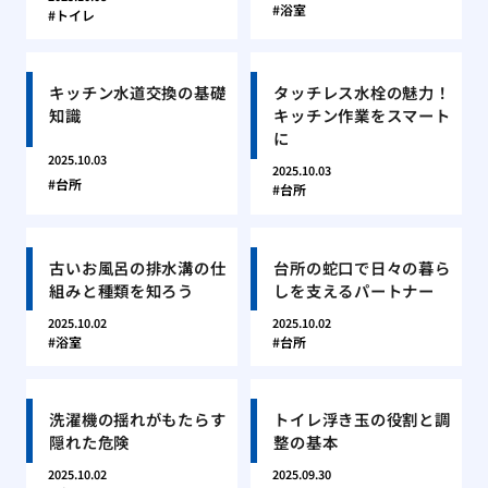
浴室
トイレ
キッチン水道交換の基礎
タッチレス水栓の魅力！
知識
キッチン作業をスマート
に
2025.10.03
2025.10.03
台所
台所
古いお風呂の排水溝の仕
台所の蛇口で日々の暮ら
組みと種類を知ろう
しを支えるパートナー
2025.10.02
2025.10.02
浴室
台所
洗濯機の揺れがもたらす
トイレ浮き玉の役割と調
隠れた危険
整の基本
2025.10.02
2025.09.30