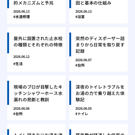
的メカニズムと予兆
因と基本の仕組み
2026.06.13
2026.06.13
水道修理
浴室
屋外に設置された止水栓
突然のディスポーザー詰
の種類とそれぞれの特徴
まりから日常を取り戻す
記録
2026.06.12
2026.06.07
生活
台所
現場のプロが目撃したキ
深夜のトイレトラブルを
ッチンシャワーホース水
お湯の力で乗り越えた体
漏れの悲劇と教訓
験記
2026.06.06
2026.06.05
台所
トイレ
トイレ詰まりにお湯を流
築年数が経過した住宅の