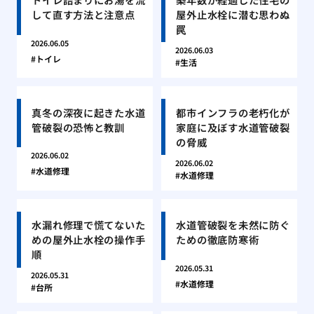
して直す方法と注意点
屋外止水栓に潜む思わぬ
罠
2026.06.05
2026.06.03
トイレ
生活
真冬の深夜に起きた水道
都市インフラの老朽化が
管破裂の恐怖と教訓
家庭に及ぼす水道管破裂
の脅威
2026.06.02
2026.06.02
水道修理
水道修理
水漏れ修理で慌てないた
水道管破裂を未然に防ぐ
めの屋外止水栓の操作手
ための徹底防寒術
順
2026.05.31
2026.05.31
水道修理
台所