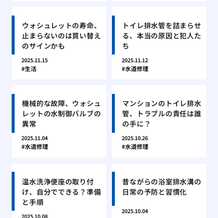
ウォシュレットの寿命、
トイレ排水管を詰まらせ
止まらないのは買い替え
る、本当の原因と犯人た
のサインかも
ち
2025.11.15
2025.11.12
生活
水道修理
機械的な故障、ウォシュ
マンションのトイレ排水
レットの水制御バルブの
管、トラブルの責任は誰
異常
の手に？
2025.11.04
2025.10.26
水道修理
水道修理
温水洗浄便座の取り付
昔ながらの浴室排水溝の
け、自分でできる？準備
日常の予防と習慣化
と手順
2025.10.04
2025.10.08