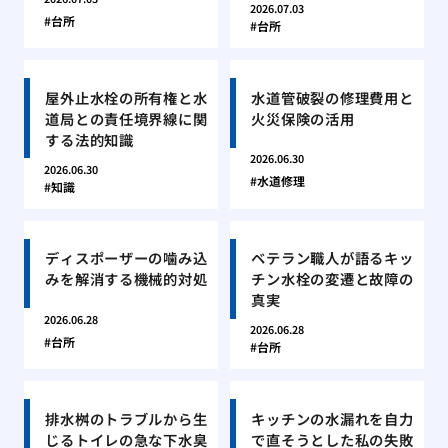
2026.07.03
台所
台所
屋外止水栓の所有権と水
水道管破裂の修理費用と
道局との責任境界線に関
火災保険の活用
する法的知識
2026.06.30
2026.06.30
水道修理
知識
ディスポーザーの噛み込
ベテラン職人が語るキッ
みを解消する機械的対処
チン水栓の変遷と故障の
真実
2026.06.28
2026.06.28
台所
台所
排水桝のトラブルから生
キッチンの水漏れを自力
じるトイレの急な下水臭
で直そうとした私の失敗