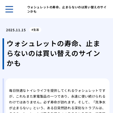
ウォシュレットの寿命、止まらないのは買い替えのサイ
ンかも
ホー
給湯
2025.11.15
生活
量の
給湯
ウォシュレットの寿命、止ま
下へ
らないのは買い替えのサイン
蛇口
起こ
かも
悪臭
ップ
マン
なる
トイ
毎日快適なトイレライフを提供してくれるウォシュレットです
が、これもまた家電製品の一つであり、永遠に使い続けられる
給水
わけではありません。必ず寿命が訪れます。そして、「洗浄水
賃貸
が止まらない」という、ある日突然訪れる深刻なトラブルは、
ず大