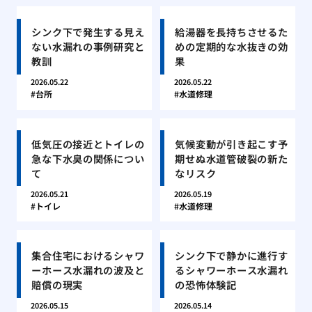
シンク下で発生する見え
給湯器を長持ちさせるた
ない水漏れの事例研究と
めの定期的な水抜きの効
教訓
果
2026.05.22
2026.05.22
台所
水道修理
低気圧の接近とトイレの
気候変動が引き起こす予
急な下水臭の関係につい
期せぬ水道管破裂の新た
て
なリスク
2026.05.21
2026.05.19
トイレ
水道修理
集合住宅におけるシャワ
シンク下で静かに進行す
ーホース水漏れの波及と
るシャワーホース水漏れ
賠償の現実
の恐怖体験記
2026.05.15
2026.05.14