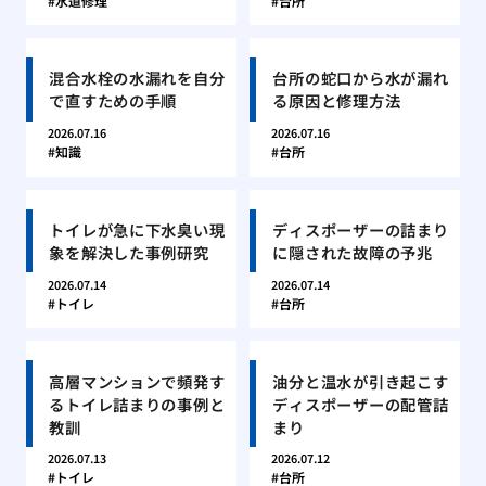
水道修理
台所
混合水栓の水漏れを自分
台所の蛇口から水が漏れ
で直すための手順
る原因と修理方法
2026.07.16
2026.07.16
知識
台所
トイレが急に下水臭い現
ディスポーザーの詰まり
象を解決した事例研究
に隠された故障の予兆
2026.07.14
2026.07.14
トイレ
台所
高層マンションで頻発す
油分と温水が引き起こす
るトイレ詰まりの事例と
ディスポーザーの配管詰
教訓
まり
2026.07.13
2026.07.12
トイレ
台所