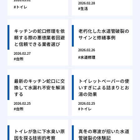
2026.02.28
トイレ
生活
キッチンの蛇口修理を依
老朽化した水道管破裂の
頼する際の悪徳業者回避
サインと修繕事例
と信頼できる業者選び
2026.02.26
2026.02.27
水道修理
台所
最新のキッチン蛇口に交
トイレットペーパーの使
換して水漏れ不安を解消
いすぎによる詰まりとお
する
湯の効果
2026.02.25
2026.02.25
台所
トイレ
トイレが急に下水臭い原
真冬の寒波が招いた水道
因を探る技術的考察
管破裂の体験記