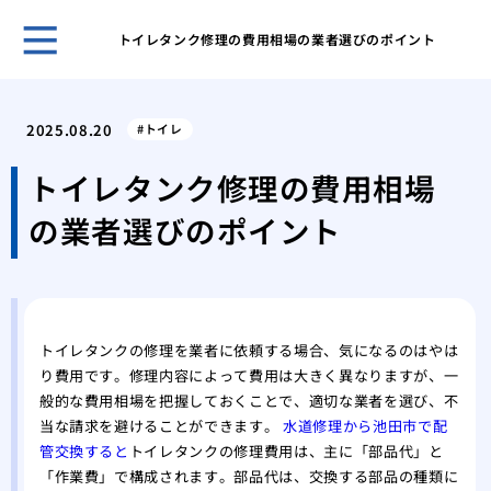
トイレタンク修理の費用相場の業者選びのポイント
ホー
給湯
2025.08.20
トイレ
量の
給湯
トイレタンク修理の費用相場
下へ
の業者選びのポイント
蛇口
起こ
悪臭
ップ
マン
トイレタンクの修理を業者に依頼する場合、気になるのはやは
なる
り費用です。修理内容によって費用は大きく異なりますが、一
トイ
般的な費用相場を把握しておくことで、適切な業者を選び、不
給水
当な請求を避けることができます。
水道修理から池田市で配
賃貸
管交換すると
トイレタンクの修理費用は、主に「部品代」と
ず大
「作業費」で構成されます。部品代は、交換する部品の種類に