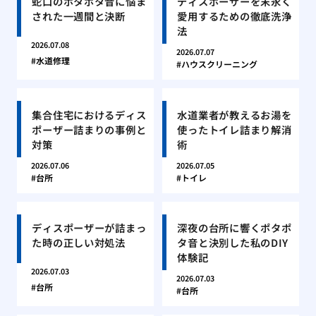
蛇口のポタポタ音に悩ま
ディスポーザーを末永く
された一週間と決断
愛用するための徹底洗浄
法
2026.07.08
2026.07.07
水道修理
ハウスクリーニング
集合住宅におけるディス
水道業者が教えるお湯を
ポーザー詰まりの事例と
使ったトイレ詰まり解消
対策
術
2026.07.06
2026.07.05
台所
トイレ
ディスポーザーが詰まっ
深夜の台所に響くポタポ
た時の正しい対処法
タ音と決別した私のDIY
体験記
2026.07.03
2026.07.03
台所
台所