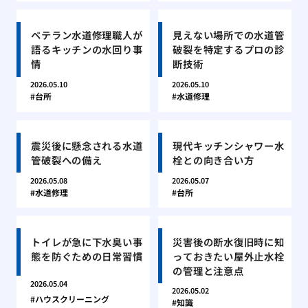
ベテラン水道修理職人が
見えない場所での水道管
語るキッチンの水回り事
破裂を特定するプロの診
情
断技術
2026.05.10
2026.05.10
台所
水道修理
震災後に懸念される水道
現代キッチンシャワー水
管破裂への備え
栓との向き合い方
2026.05.08
2026.05.07
水道修理
台所
トイレが急に下水臭い事
災害後の断水復旧時に知
態を防ぐための日常習慣
っておきたい屋外止水栓
の管理と注意点
2026.05.04
2026.05.02
ハウスクリーニング
知識