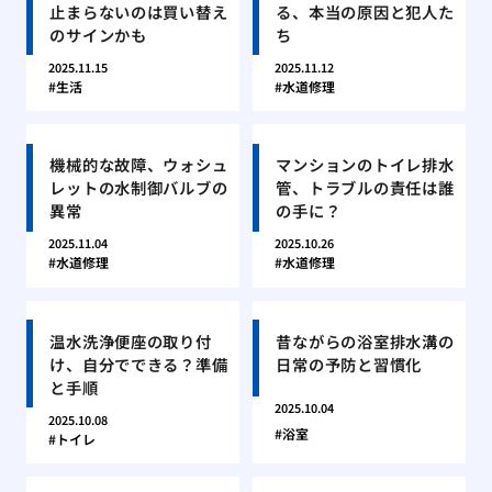
止まらないのは買い替え
る、本当の原因と犯人た
のサインかも
ち
2025.11.15
2025.11.12
生活
水道修理
機械的な故障、ウォシュ
マンションのトイレ排水
レットの水制御バルブの
管、トラブルの責任は誰
異常
の手に？
2025.11.04
2025.10.26
水道修理
水道修理
温水洗浄便座の取り付
昔ながらの浴室排水溝の
け、自分でできる？準備
日常の予防と習慣化
と手順
2025.10.04
2025.10.08
浴室
トイレ