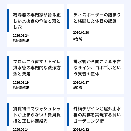
給湯器の専門家が語る正
ディスポーザーの詰まり
しい水抜きの作法と落と
と格闘した休日の記録
し穴
2026.02.20
2026.02.24
台所
水道修理
プロはこう直す！トイレ
排水管から聞こえる不吉
排水管の専門的な洗浄方
なサイン、ゴボゴボとい
法と費用
う異音の正体
2026.02.19
2026.02.17
水道修理
知識
賃貸物件でウォシュレッ
外構デザインと屋外止水
トが止まらない！費用負
栓の共存を実現する賢い
担と正しい連絡先
ガーデニング術
2026.02.14
2026.02.12