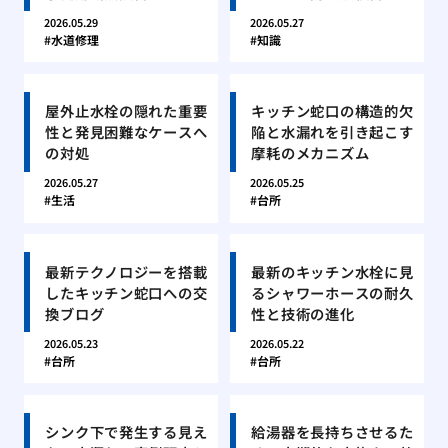
2026.05.29
2026.05.27
水道修理
知識
屋外止水栓の隠れた重要
キッチン蛇口の構造的欠
性と発見困難なケースへ
陥と水漏れを引き起こす
の対処
摩耗のメカニズム
2026.05.27
2026.05.25
生活
台所
最新テクノロジーを搭載
最新のキッチン水栓に見
したキッチン蛇口への交
るシャワーホースの耐久
換ブログ
性と技術の進化
2026.05.23
2026.05.22
台所
台所
シンク下で発生する見え
給湯器を長持ちさせるた