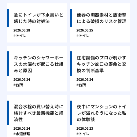
急にトイレが下水臭いと
便器の陶器素材と熱衝撃
感じた時の対処法
による破損のリスク管理
2026.06.28
2026.06.25
トイレ
トイレ
キッチンのシャワーホー
住宅設備のプロが明かす
スの水漏れが起こる仕組
キッチン蛇口の寿命と交
みと原因
換の判断基準
2026.06.24
2026.06.24
台所
台所
混合水栓の買い替え時に
夜中にマンションのトイ
検討すべき最新機能と経
レが溢れそうになった私
済性
の体験談
2026.06.24
2026.06.23
水道修理
トイレ