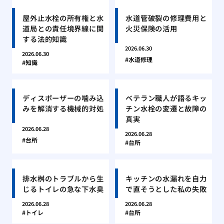
屋外止水栓の所有権と水
水道管破裂の修理費用と
道局との責任境界線に関
火災保険の活用
する法的知識
2026.06.30
2026.06.30
水道修理
知識
ディスポーザーの噛み込
ベテラン職人が語るキッ
みを解消する機械的対処
チン水栓の変遷と故障の
真実
2026.06.28
2026.06.28
台所
台所
排水桝のトラブルから生
キッチンの水漏れを自力
じるトイレの急な下水臭
で直そうとした私の失敗
2026.06.28
2026.06.28
トイレ
台所