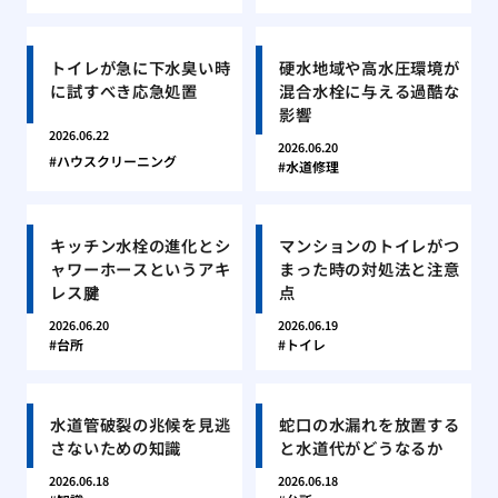
トイレが急に下水臭い時
硬水地域や高水圧環境が
に試すべき応急処置
混合水栓に与える過酷な
影響
2026.06.22
2026.06.20
ハウスクリーニング
水道修理
キッチン水栓の進化とシ
マンションのトイレがつ
ャワーホースというアキ
まった時の対処法と注意
レス腱
点
2026.06.20
2026.06.19
台所
トイレ
水道管破裂の兆候を見逃
蛇口の水漏れを放置する
さないための知識
と水道代がどうなるか
2026.06.18
2026.06.18