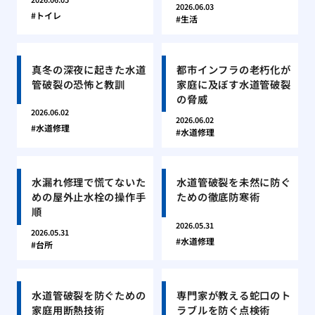
2026.06.03
トイレ
生活
真冬の深夜に起きた水道
都市インフラの老朽化が
管破裂の恐怖と教訓
家庭に及ぼす水道管破裂
の脅威
2026.06.02
2026.06.02
水道修理
水道修理
水漏れ修理で慌てないた
水道管破裂を未然に防ぐ
めの屋外止水栓の操作手
ための徹底防寒術
順
2026.05.31
2026.05.31
水道修理
台所
水道管破裂を防ぐための
専門家が教える蛇口のト
家庭用断熱技術
ラブルを防ぐ点検術