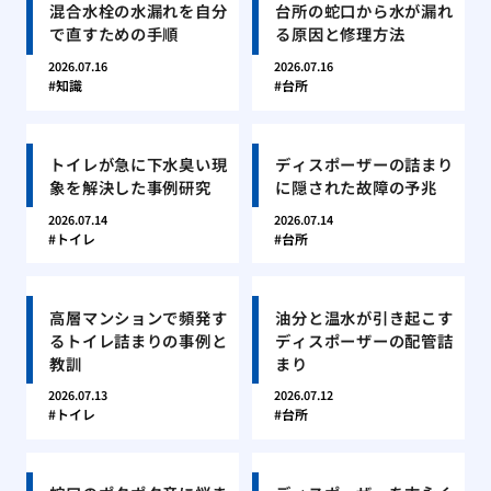
混合水栓の水漏れを自分
台所の蛇口から水が漏れ
で直すための手順
る原因と修理方法
2026.07.16
2026.07.16
知識
台所
トイレが急に下水臭い現
ディスポーザーの詰まり
象を解決した事例研究
に隠された故障の予兆
2026.07.14
2026.07.14
トイレ
台所
高層マンションで頻発す
油分と温水が引き起こす
るトイレ詰まりの事例と
ディスポーザーの配管詰
教訓
まり
2026.07.13
2026.07.12
トイレ
台所