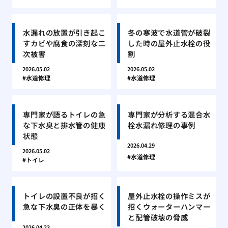
水漏れの放置が引き起こ
冬の寒波で水道管が破裂
すカビや腐食の深刻な二
した時の屋外止水栓の役
次被害
割
2026.05.02
2026.05.02
水道修理
水道修理
専門家が語るトイレの急
専門家が分析する混合水
な下水臭と排水管の健康
栓水漏れ修理の事例
状態
2026.04.29
2026.05.02
水道修理
トイレ
トイレの設置不良が招く
屋外止水栓の操作ミスが
急な下水臭の正体を暴く
招くウォーターハンマー
と配管破壊の脅威
2026.04.23