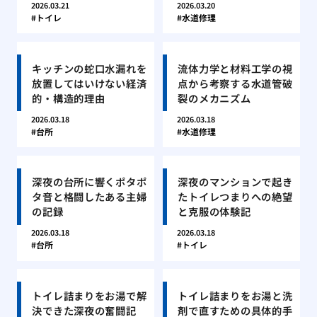
2026.03.21
2026.03.20
トイレ
水道修理
キッチンの蛇口水漏れを
流体力学と材料工学の視
放置してはいけない経済
点から考察する水道管破
的・構造的理由
裂のメカニズム
2026.03.18
2026.03.18
台所
水道修理
深夜の台所に響くポタポ
深夜のマンションで起き
タ音と格闘したある主婦
たトイレつまりへの絶望
の記録
と克服の体験記
2026.03.18
2026.03.18
台所
トイレ
トイレ詰まりをお湯で解
トイレ詰まりをお湯と洗
決できた深夜の奮闘記
剤で直すための具体的手