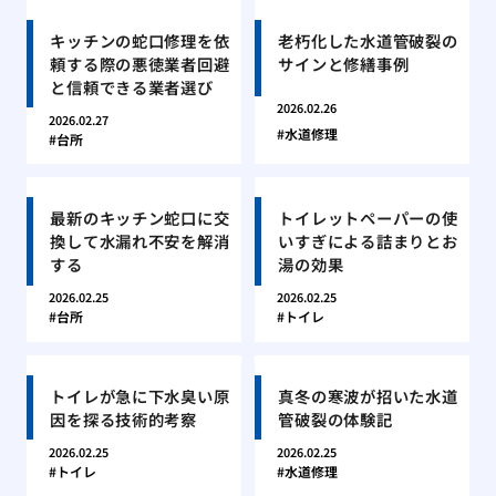
キッチンの蛇口修理を依
老朽化した水道管破裂の
頼する際の悪徳業者回避
サインと修繕事例
と信頼できる業者選び
2026.02.26
2026.02.27
水道修理
台所
最新のキッチン蛇口に交
トイレットペーパーの使
換して水漏れ不安を解消
いすぎによる詰まりとお
する
湯の効果
2026.02.25
2026.02.25
台所
トイレ
トイレが急に下水臭い原
真冬の寒波が招いた水道
因を探る技術的考察
管破裂の体験記
2026.02.25
2026.02.25
トイレ
水道修理