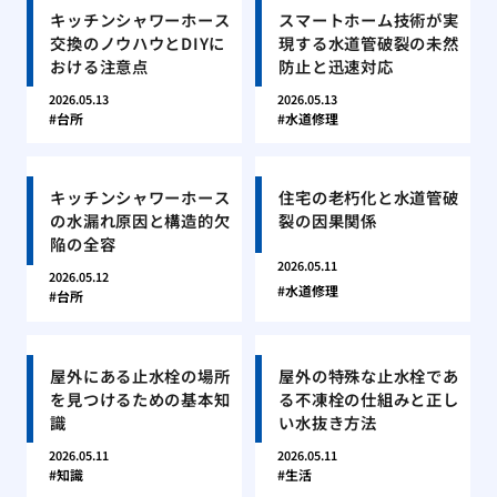
キッチンシャワーホース
スマートホーム技術が実
交換のノウハウとDIYに
現する水道管破裂の未然
おける注意点
防止と迅速対応
2026.05.13
2026.05.13
台所
水道修理
キッチンシャワーホース
住宅の老朽化と水道管破
の水漏れ原因と構造的欠
裂の因果関係
陥の全容
2026.05.11
2026.05.12
水道修理
台所
屋外にある止水栓の場所
屋外の特殊な止水栓であ
を見つけるための基本知
る不凍栓の仕組みと正し
識
い水抜き方法
2026.05.11
2026.05.11
知識
生活