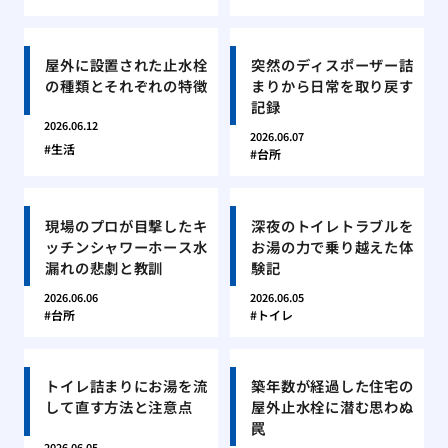
屋外に設置された止水栓
突然のディスポーザー詰
の種類とそれぞれの特徴
まりから日常を取り戻す
記録
2026.06.12
2026.06.07
生活
台所
現場のプロが目撃したキ
深夜のトイレトラブルを
ッチンシャワーホース水
お湯の力で乗り越えた体
漏れの悲劇と教訓
験記
2026.06.06
2026.06.05
台所
トイレ
トイレ詰まりにお湯を流
築年数が経過した住宅の
して直す方法と注意点
屋外止水栓に潜む思わぬ
罠
2026.06.05