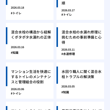
順
2026.03.18
2026.03.17
トイレ
トイレ
混合水栓の構造から紐解
混合水栓の水漏れ修理に
くポタポタ水漏れの正体
挑むための事前準備と心
得
2026.03.16
2026.03.11
知識
水道修理
マンション生活を快適に
水回り職人に聞く混合水
するトイレのメンテナン
栓トラブルの解決策
スと管理組合の役割
2026.03.05
2026.03.06
知識
トイレ