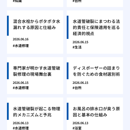
知識
台所
混合水栓からポタポタ水
水道管破裂にまつわる法
漏れする原因と仕組み
的責任と保険適用を巡る
経済的視点
2026.06.16
2026.06.15
水道修理
生活
専門家が明かす水道管破
ディスポーザーの詰まり
裂修理の現場舞台裏
を防ぐための食材選別術
2026.06.15
2026.06.15
水道修理
台所
水道管破裂が起こる物理
お風呂の排水口が臭う原
的メカニズムと予兆
因と基本の仕組み
2026.06.13
2026.06.13
水道修理
浴室