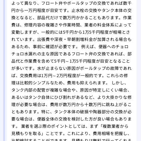
よって異なり、フロート弁やボールタップの交換であれば数千
円から一万円程度が目安です。止水栓の交換やタンク本体の交
換となると、部品代だけで数万円かかることもあります。作業
費は、修理内容の複雑さや作業時間、業者の料金体系によって
変動しますが、一般的には5千円から1万5千円程度が相場とさ
れています。出張費や深夜・早朝割増料金が加算される場合も
あるため、事前に確認が必要です。 例えば、便器へのチョロ
チョロ水漏れの主な原因であるフロート弁の交換であれば、部
品代と作業費を含めて5千円～1万5千円程度が目安となること
が多いです。水が止まらない原因がボールタップの故障であれ
ば、交換費用は1万円～2万円程度が一般的です。これらの修
理は比較的シンプルなため、費用も抑えられます。 しかし、
タンク内部の配管が複雑な場合や、原因が特定しにくい場合、
あるいはタンク自体にひび割れがあるなど、より大掛かりな修
理が必要な場合は、費用が数万円から十数万円に跳ね上がるこ
ともあります。特に、タンク本体の破損や陶器部分の交換が必
要な場合は、便器全体の交換を検討した方が良い場合もありま
す。 業者を選ぶ際のポイントとしては、まず「複数業者から
見積もりを取る」ことです。これにより、費用相場を把握し、
比較検討することができます。見積もりは無料で行ってくれる