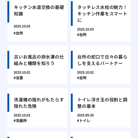
キッチン水道交換の基礎
タッチレス水栓の魅力！
知識
キッチン作業をスマート
に
2025.10.03
2025.10.03
台所
台所
古いお風呂の排水溝の仕
台所の蛇口で日々の暮ら
組みと種類を知ろう
しを支えるパートナー
2025.10.02
2025.10.02
浴室
台所
洗濯機の揺れがもたらす
トイレ浮き玉の役割と調
隠れた危険
整の基本
2025.10.02
2025.09.30
洗面所
トイレ