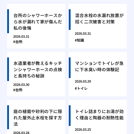
台所のシャワーホースか
混合水栓の水漏れ放置が
ら水が漏れて家が傷んだ
招く二次被害と対策
私の後悔
2026.03.31
2026.03.31
知識
台所
水道業者が教えるキッチ
マンションでトイレが急
ンシャワーホースの点検
に下水臭い時の体験記
と長持ちの秘訣
2026.03.29
2026.03.30
トイレ
台所
庭の植栽や砂利の下に隠
トイレ詰まりにお湯が効
れた屋外止水栓を探す方
く理由と陶器の耐熱性能
法
2026.03.25
2026.03.28