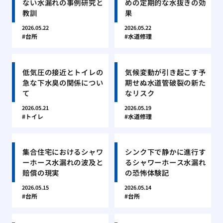
ない水漏れの事例研究と
めの定期的な水抜きの効
教訓
果
2026.05.22
2026.05.22
台所
水道修理
低気圧の接近とトイレの
気候変動が引き起こす予
急な下水臭の関係につい
期せぬ水道管破裂の新た
て
なリスク
2026.05.21
2026.05.19
トイレ
水道修理
集合住宅におけるシャワ
シンク下で静かに進行す
ーホース水漏れの波及と
るシャワーホース水漏れ
賠償の現実
の恐怖体験記
2026.05.15
2026.05.14
台所
台所