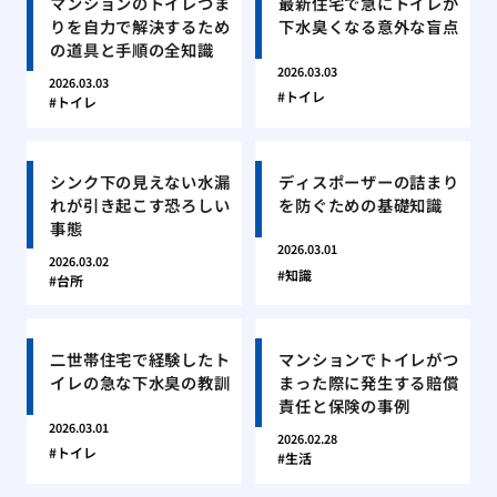
マンションのトイレつま
最新住宅で急にトイレが
りを自力で解決するため
下水臭くなる意外な盲点
の道具と手順の全知識
2026.03.03
2026.03.03
トイレ
トイレ
シンク下の見えない水漏
ディスポーザーの詰まり
れが引き起こす恐ろしい
を防ぐための基礎知識
事態
2026.03.01
2026.03.02
知識
台所
二世帯住宅で経験したト
マンションでトイレがつ
イレの急な下水臭の教訓
まった際に発生する賠償
責任と保険の事例
2026.03.01
2026.02.28
トイレ
生活