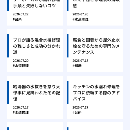
手順と失敗しないコツ
感
2026.07.22
2026.07.20
台所
水道修理
プロが語る混合水栓修理
腐食と固着から屋外止水
の難しさと成功の分かれ
栓を守るための専門的メ
道
ンテナンス
2026.07.20
2026.07.18
水道修理
知識
給湯器の水抜きを怠り大
キッチンの水漏れ修理を
惨事に見舞われた冬の記
プロに依頼する際のアド
憶
バイス
2026.07.17
2026.07.17
水道修理
台所