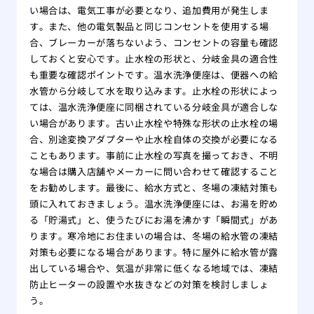
い場合は、電気工事が必要となり、追加費用が発生しま
す。また、他の電気製品と同じコンセントを使用する場
合、ブレーカーが落ちないよう、コンセントの容量も確認
しておくと安心です。止水栓の形状と、分岐金具の適合性
も重要な確認ポイントです。温水洗浄便座は、便器への給
水管から分岐して水を取り込みます。止水栓の形状によっ
ては、温水洗浄便座に同梱されている分岐金具が適合しな
い場合があります。古い止水栓や特殊な形状の止水栓の場
合、別途変換アダプターや止水栓自体の交換が必要になる
こともあります。事前に止水栓の写真を撮っておき、不明
な場合は購入店舗やメーカーに問い合わせて確認すること
をお勧めします。最後に、給水方式と、冬場の凍結対策も
頭に入れておきましょう。温水洗浄便座には、お湯を貯め
る「貯湯式」と、使うたびにお湯を沸かす「瞬間式」があ
ります。寒冷地にお住まいの場合は、冬場の給水管の凍結
対策も必要になる場合があります。特に屋外に給水管が露
出している場合や、気温が非常に低くなる地域では、凍結
防止ヒーターの設置や水抜きなどの対策を検討しましょ
う。