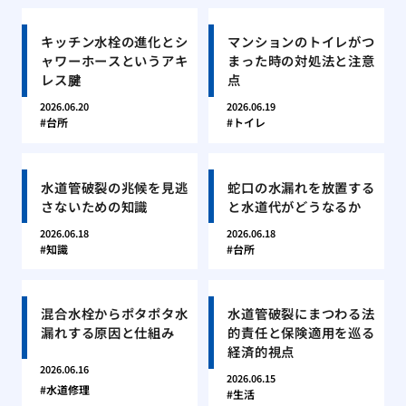
キッチン水栓の進化とシ
マンションのトイレがつ
ャワーホースというアキ
まった時の対処法と注意
レス腱
点
2026.06.20
2026.06.19
台所
トイレ
水道管破裂の兆候を見逃
蛇口の水漏れを放置する
さないための知識
と水道代がどうなるか
2026.06.18
2026.06.18
知識
台所
混合水栓からポタポタ水
水道管破裂にまつわる法
漏れする原因と仕組み
的責任と保険適用を巡る
経済的視点
2026.06.16
2026.06.15
水道修理
生活