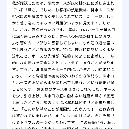
私が確認したのは、排水ホースが床の排水口に差し込まれ
ている「深さ」でした。お客様の洗濯機は、排水ホースが
排水口の奥底まで深く差し込まれていました。一見、しっ
かり差し込んであるので問題ないように見えます。しか
し、これが盲点だったのです。 実は、排水ホースを排水口
に深く差し込みすぎると、ホースの先端が排水口の底や、
排水管のカーブ部分に密着してしまい、水の通り道を塞い
でしまうことがあるのです。特に、排水時に勢いよく水が
流れると、ホースの先端が「吸盤」のように密着し、一時
的に水の流れを完全にストップさせてしまうことがありま
す。すると、洗濯機内やホース内に水が逆流し、結果的に
排水ホースと洗濯機の接続部分のわずかな隙間や、排水口
とホースの隙間から水が溢れ出てしまう、という現象が起
こるのです。 お客様のケースもまさにこれでした。ホース
を少し引き上げ、排水口の底に触れない程度の深さで固定
し直したところ、嘘のように水漏れはピタリと止まりまし
た。「こんな簡単なことが原因だったなんて！」とお客様
は驚かれていましたが、まさにプロの視点だからこそ気づ
けるトラブルの一つだったわけです。 この経験から、私は
いつもお客様に「排水ホースは深く差し込みすぎないでく