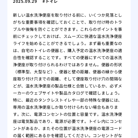
2025.09.29
トイレ
新しい温水洗浄便座を取り付ける前に、いくつか見落とし
がちな重要事項を確認しておくことで、取り付け時のトラ
ブルや後悔を防ぐことができます。これらのポイントを事
前にチェックしておけば、スムーズに快適な温水洗浄便座
ライフを始めることができるでしょう。まず最も重要なの
は、自宅のトイレの便器と、購入予定の温水洗浄便座の適
合性を確認することです。すべての便器にすべての温水洗
浄便座が取り付けられるわけではありません。便器の形状
（標準型、大型など）、便器と壁の距離、便器の縁から便
座取り付け穴までの距離、そして便座取り付け穴の間隔な
どが、温水洗浄便座の製品仕様と合致しているか、必ずメ
ーカーのウェブサイトや製品カタログで確認しましょう。
特に、最近のタンクレストイレや一部の特殊な便器には、
専用の温水洗浄便座しか取り付けられない場合もありま
す。次に、電源コンセントの位置と容量です。温水洗浄便
座は電気製品であり、電源が必要です。トイレ内にコンセ
ントがあるか、またその位置が温水洗浄便座の電源コード
の届く範囲にあるかを確認してください。コンセントがな