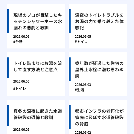
現場のプロが目撃したキ
深夜のトイレトラブルを
ッチンシャワーホース水
お湯の力で乗り越えた体
漏れの悲劇と教訓
験記
2026.06.06
2026.06.05
台所
トイレ
トイレ詰まりにお湯を流
築年数が経過した住宅の
して直す方法と注意点
屋外止水栓に潜む思わぬ
罠
2026.06.05
2026.06.03
トイレ
生活
真冬の深夜に起きた水道
都市インフラの老朽化が
管破裂の恐怖と教訓
家庭に及ぼす水道管破裂
の脅威
2026.06.02
2026.06.02