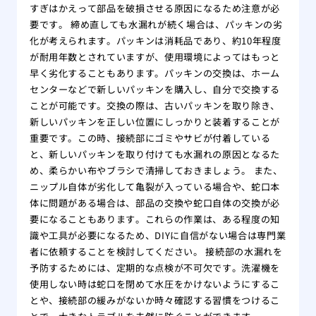
すぎはかえって部品を破損させる原因になるため注意が必
要です。 締め直しても水漏れが続く場合は、パッキンの劣
化が考えられます。パッキンは消耗品であり、約10年程度
が耐用年数とされていますが、使用環境によってはもっと
早く劣化することもあります。パッキンの交換は、ホーム
センターなどで新しいパッキンを購入し、自分で交換する
ことが可能です。交換の際は、古いパッキンを取り除き、
新しいパッキンを正しい位置にしっかりと装着することが
重要です。この時、接続部にゴミやサビが付着している
と、新しいパッキンを取り付けても水漏れの原因となるた
め、柔らかい布やブラシで清掃しておきましょう。 また、
ニップル自体が劣化して亀裂が入っている場合や、蛇口本
体に問題がある場合は、部品の交換や蛇口自体の交換が必
要になることもあります。これらの作業は、ある程度の知
識や工具が必要になるため、DIYに自信がない場合は専門業
者に依頼することを検討してください。 接続部の水漏れを
予防するためには、定期的な点検が不可欠です。洗濯機を
使用しない時は蛇口を閉めて水圧をかけないようにするこ
とや、接続部の緩みがないか時々確認する習慣をつけるこ