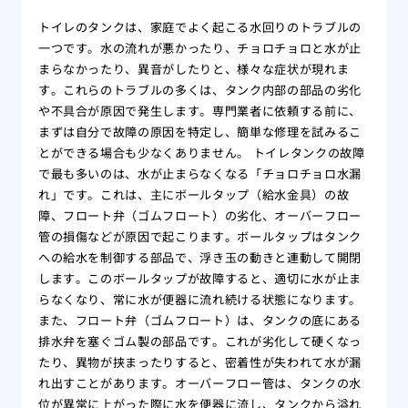
トイレのタンクは、家庭でよく起こる水回りのトラブルの
一つです。水の流れが悪かったり、チョロチョロと水が止
まらなかったり、異音がしたりと、様々な症状が現れま
す。これらのトラブルの多くは、タンク内部の部品の劣化
や不具合が原因で発生します。専門業者に依頼する前に、
まずは自分で故障の原因を特定し、簡単な修理を試みるこ
とができる場合も少なくありません。 トイレタンクの故障
で最も多いのは、水が止まらなくなる「チョロチョロ水漏
れ」です。これは、主にボールタップ（給水金具）の故
障、フロート弁（ゴムフロート）の劣化、オーバーフロー
管の損傷などが原因で起こります。ボールタップはタンク
への給水を制御する部品で、浮き玉の動きと連動して開閉
します。このボールタップが故障すると、適切に水が止ま
らなくなり、常に水が便器に流れ続ける状態になります。
また、フロート弁（ゴムフロート）は、タンクの底にある
排水弁を塞ぐゴム製の部品です。これが劣化して硬くなっ
たり、異物が挟まったりすると、密着性が失われて水が漏
れ出すことがあります。オーバーフロー管は、タンクの水
位が異常に上がった際に水を便器に流し、タンクから溢れ