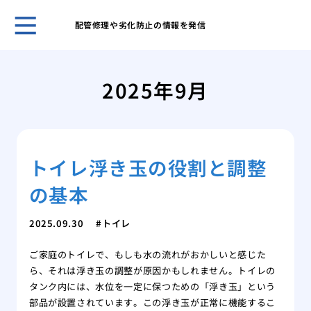
配管修理や劣化防止の情報を発信
ホー
給湯
2025年9月
量の
給湯
下へ
蛇口
トイレ浮き玉の役割と調整
起こ
悪臭
の基本
ップ
マン
2025.09.30
トイレ
なる
トイ
ご家庭のトイレで、もしも水の流れがおかしいと感じた
給水
ら、それは浮き玉の調整が原因かもしれません。トイレの
賃貸
タンク内には、水位を一定に保つための「浮き玉」という
ず大
部品が設置されています。この浮き玉が正常に機能するこ