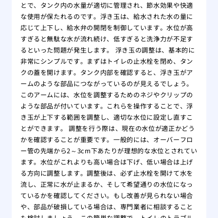
とで、タンク内の水量が適切に管理され、節水効果や快適
な使用が保たれるのです。浮き玉は、給水された水の量に
応じて上下し、給水弁の開閉を制御しています。水位が高
すぎると無駄な水が流れ続け、低すぎると洗浄力が不足す
るといった問題が発生します。 浮き玉の調整は、基本的に
非常にシンプルです。まずはトイレの止水栓を閉め、タン
クの蓋を開けます。タンク内部を確認すると、浮き玉がア
ームのような部品につながっているのが見えるでしょう。
このアームには、水位を調整するためのネジやクリップの
ような部品が付いています。これらを操作することで、浮
き玉が上下する範囲を調整し、適切な水位に設定し直すこ
とができます。 調整を行う際は、現在の水位が適正かどう
かを確認することが重要です。一般的には、オーバーフロ
ー管の先端から2～3cm下あたりが理想的な水位とされてい
ます。水位がこれよりも高い場合は下げ、低い場合は上げ
る方向に調整します。調整後は、必ず止水栓を開けて水を
流し、正常に水が止まるか、そして希望通りの水位になっ
ているかを確認してください。もし改善が見られない場合
や、部品が破損している場合は、専門業者に相談すること
も検討しましょう。この簡単な調整で、トイレのトラブル