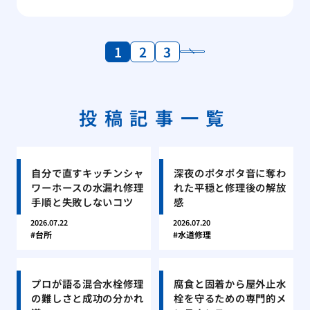
1
2
3
投稿記事一覧
自分で直すキッチンシャ
深夜のポタポタ音に奪わ
ワーホースの水漏れ修理
れた平穏と修理後の解放
手順と失敗しないコツ
感
2026.07.22
2026.07.20
台所
水道修理
プロが語る混合水栓修理
腐食と固着から屋外止水
の難しさと成功の分かれ
栓を守るための専門的メ