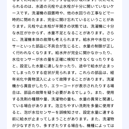
られるのは、水道の元栓や止水栓が十分に開いていないケ
ースです。洗濯機の設置時や、他の水回りの工事などで一
時的に閉めたまま、完全に開け忘れているということがあ
ります。元栓や止水栓が半開きの状態では、洗濯機に十分
な水圧がかからず、水量不足となることがあります。さら
に、洗濯機本体の故障も考えられます。給水弁や水位セン
サーといった部品に不具合が生じると、水量の制御が正し
く行われなくなります。給水弁が完全に開かなかったり、
水位センサーが水の量を正確に検知できなくなったりする
と、設定した水量に達しなかったり、途中で給水が止まっ
てしまったりする症状が見られます。これらの部品は、経
年劣化や異物混入によって故障することがあります。洗濯
機から異音がしたり、エラーコードが表示されたりする場
合は、部品の故障を疑う必要があるでしょう。また、使用
する洗剤の種類や量、洗濯物の量も、水量の異常と関連し
ている場合があります。泡立ちやすい洗剤を多量に使用す
ると、泡が水位センサーを誤検知させ、設定水量に達する
前に給水が止まってしまうことがあります。また、洗濯物
が少なすぎたり、多すぎたりする場合も、機種によっては