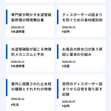
専門家が明かす水道管破
ディスポーザーの詰まり
裂修理の現場舞台裏
を防ぐための食材選別術
2026.06.15
2026.06.15
水道修理
台所
水道管破裂が起こる物理
お風呂の排水口が臭う原
的メカニズムと予兆
因と基本の仕組み
2026.06.13
2026.06.13
水道修理
浴室
屋外に設置された止水栓
突然のディスポーザー詰
の種類とそれぞれの特徴
まりから日常を取り戻す
記録
2026.06.12
2026.06.07
生活
台所