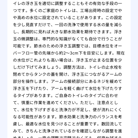
イレの浮き玉を適切に調整することもその有効な手段の一
つです。多くのご家庭のトイレは、工場出荷時の設定でや
や高めの水位に設定されていることがあります。この設定
を少し見直すだけで、一回の洗浄で使用する水の量を減ら
し、長期的に見れば大きな節水効果を期待できます。浮き
玉の微調整は、専門的な知識がなくても自分で行うことが
可能です。節水のための浮き玉調整では、目標水位をオー
バーフロー管の先端から約2〜3cm下を目安にします。現在
の水位がこれよりも高い場合は、浮き玉が止まる位置を少
しだけ下げてみましょう。調整方法は、トイレの止水栓を
閉めてからタンクの蓋を開け、浮き玉につながるアームの
部分を操作します。アームの接続部分にあるネジを緩めて
浮き玉を下げたり、アームを軽く曲げて水位を下げたりす
るタイプがあります。ご自身のトイレのタイプに合わせ
て、慎重に作業を進めてください。ただし、注意点とし
て、水位を下げすぎると洗浄力が不足し、便が流れにくく
なる可能性があります。節水効果と洗浄力のバランスを考
慮し、最適な水位を見つけることが重要です。数回流して
みて、きちんと洗浄されているかを確認しながら調整を進
めましょう。一度の調整で完璧でなくても、何度か試すう