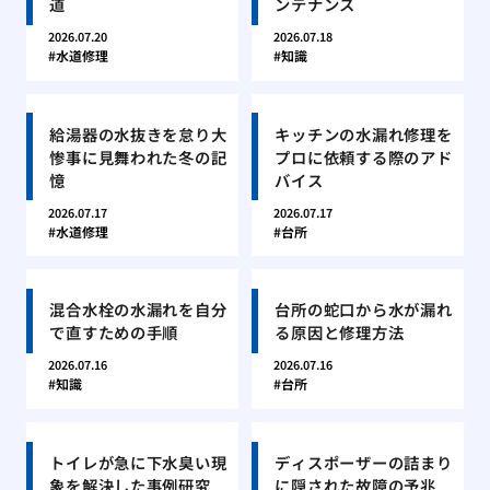
道
ンテナンス
2026.07.20
2026.07.18
水道修理
知識
給湯器の水抜きを怠り大
キッチンの水漏れ修理を
惨事に見舞われた冬の記
プロに依頼する際のアド
憶
バイス
2026.07.17
2026.07.17
水道修理
台所
混合水栓の水漏れを自分
台所の蛇口から水が漏れ
で直すための手順
る原因と修理方法
2026.07.16
2026.07.16
知識
台所
トイレが急に下水臭い現
ディスポーザーの詰まり
象を解決した事例研究
に隠された故障の予兆