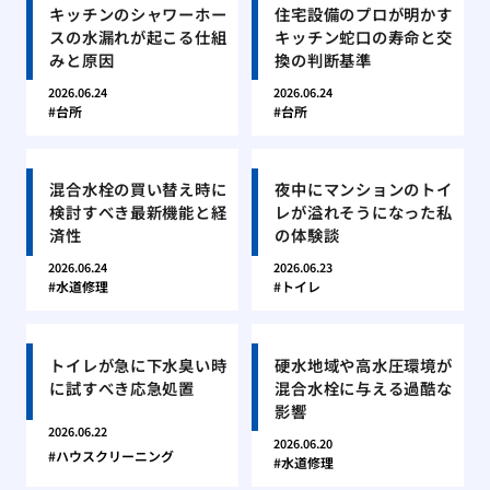
キッチンのシャワーホー
住宅設備のプロが明かす
スの水漏れが起こる仕組
キッチン蛇口の寿命と交
みと原因
換の判断基準
2026.06.24
2026.06.24
台所
台所
混合水栓の買い替え時に
夜中にマンションのトイ
検討すべき最新機能と経
レが溢れそうになった私
済性
の体験談
2026.06.24
2026.06.23
水道修理
トイレ
トイレが急に下水臭い時
硬水地域や高水圧環境が
に試すべき応急処置
混合水栓に与える過酷な
影響
2026.06.22
2026.06.20
ハウスクリーニング
水道修理