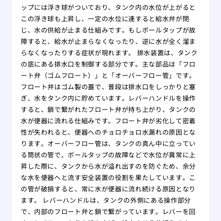
ップには浮き球がついており、タンク内の水位が上がると
この浮き球も上昇し、一定の水位に達すると給水弁が閉
じ、水の供給が止まる仕組みです。もしボールタップが故
障すると、給水が止まらなくなったり、逆に水が全く溜ま
らなくなったりする症状が現れます。 排水装置は、タンク
の底にある排水口を制御する部分です。主な部品は「フロ
ート弁（ゴムフロート）」と「オーバーフロー管」です。
フロート弁はゴム製の蓋で、普段は排水口をしっかりと塞
ぎ、水をタンク内に貯めています。レバーハンドルを操作
すると、鎖で繋がれたフロート弁が持ち上がり、タンクの
水が便器に流れる仕組みです。フロート弁が劣化して密着
性が失われると、便器へのチョロチョロ水漏れの原因とな
ります。オーバーフロー管は、タンクの真ん中に立ってい
る筒状の管で、ボールタップの故障などで水位が異常に上
昇した際に、タンクから水が溢れ出すのを防ぐため、余分
な水を便器へと流す安全装置の役割を果たしています。こ
の管が破損すると、常に水が便器に流れ続ける原因となり
ます。 レバーハンドルは、タンクの外側にある操作部分
で、内部のフロート弁と鎖で繋がっています。レバーを回