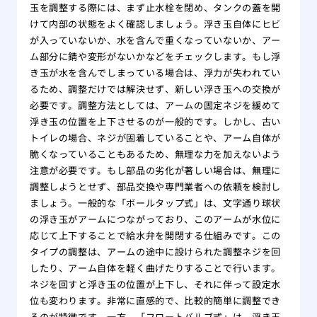
玉を調整する際には、まず止水栓を閉め、タンクの蓋を開
けて内部の状態をよく確認しましょう。浮き玉自体にヒビ
が入っていないか、水を含んで重くなっていないか、アー
ム部分に錆や変形がないかなどをチェックします。もし浮
き玉が水を含んでしまっている場合は、浮力が失われてい
るため、調整だけでは解決せず、新しい浮き玉への交換が
必要です。調整方法としては、アームの固定ネジを緩めて
浮き玉の位置を上下させるのが一般的です。しかし、古い
トイレの場合、ネジが固着していることや、アーム自体が
脆くなっていることもあるため、無理な力を加えないよう
注意が必要です。もし部品の劣化が著しい場合は、無理に
調整しようとせず、部品交換や専門業者への依頼を検討し
ましょう。一般的な「ボールタップ式」は、文字通り球状
の浮き玉がアームにつながっており、このアームが水位に
応じて上下することで給水弁を開閉する仕組みです。この
タイプの調整は、アームの途中に設けられた調整ネジを回
したり、アーム自体を軽く曲げたりすることで行います。
ネジを回すと浮き玉の位置が上下し、それに伴って設定水
位も変わります。非常に直感的で、比較的簡単に調整でき
るのが特徴です。一方、「フロートバルブ式」は、浮き玉