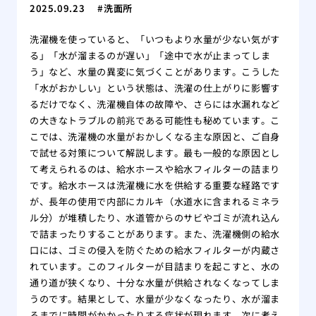
2025.09.23
洗面所
洗濯機を使っていると、「いつもより水量が少ない気がす
る」「水が溜まるのが遅い」「途中で水が止まってしま
う」など、水量の異変に気づくことがあります。こうした
「水がおかしい」という状態は、洗濯の仕上がりに影響す
るだけでなく、洗濯機自体の故障や、さらには水漏れなど
の大きなトラブルの前兆である可能性も秘めています。こ
こでは、洗濯機の水量がおかしくなる主な原因と、ご自身
で試せる対策について解説します。最も一般的な原因とし
て考えられるのは、給水ホースや給水フィルターの詰まり
です。給水ホースは洗濯機に水を供給する重要な経路です
が、長年の使用で内部にカルキ（水道水に含まれるミネラ
ル分）が堆積したり、水道管からのサビやゴミが流れ込ん
で詰まったりすることがあります。また、洗濯機側の給水
口には、ゴミの侵入を防ぐための給水フィルターが内蔵さ
れています。このフィルターが目詰まりを起こすと、水の
通り道が狭くなり、十分な水量が供給されなくなってしま
うのです。結果として、水量が少なくなったり、水が溜ま
るまでに時間がかかったりする症状が現れます。次に考え