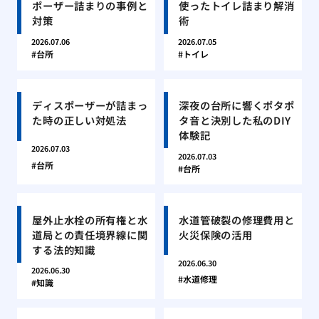
ポーザー詰まりの事例と
使ったトイレ詰まり解消
対策
術
2026.07.06
2026.07.05
台所
トイレ
ディスポーザーが詰まっ
深夜の台所に響くポタポ
た時の正しい対処法
タ音と決別した私のDIY
体験記
2026.07.03
2026.07.03
台所
台所
屋外止水栓の所有権と水
水道管破裂の修理費用と
道局との責任境界線に関
火災保険の活用
する法的知識
2026.06.30
2026.06.30
水道修理
知識