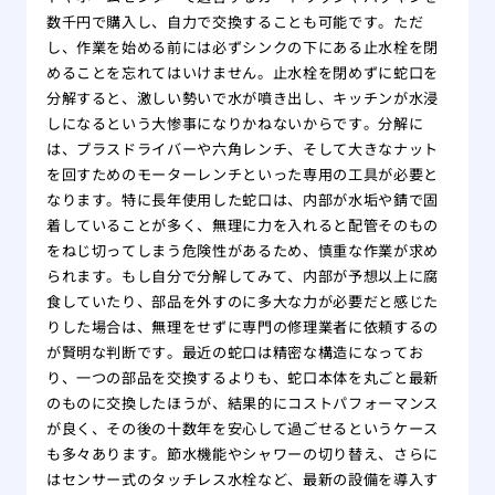
数千円で購入し、自力で交換することも可能です。ただ
し、作業を始める前には必ずシンクの下にある止水栓を閉
めることを忘れてはいけません。止水栓を閉めずに蛇口を
分解すると、激しい勢いで水が噴き出し、キッチンが水浸
しになるという大惨事になりかねないからです。分解に
は、プラスドライバーや六角レンチ、そして大きなナット
を回すためのモーターレンチといった専用の工具が必要と
なります。特に長年使用した蛇口は、内部が水垢や錆で固
着していることが多く、無理に力を入れると配管そのもの
をねじ切ってしまう危険性があるため、慎重な作業が求め
られます。もし自分で分解してみて、内部が予想以上に腐
食していたり、部品を外すのに多大な力が必要だと感じた
りした場合は、無理をせずに専門の修理業者に依頼するの
が賢明な判断です。最近の蛇口は精密な構造になってお
り、一つの部品を交換するよりも、蛇口本体を丸ごと最新
のものに交換したほうが、結果的にコストパフォーマンス
が良く、その後の十数年を安心して過ごせるというケース
も多々あります。節水機能やシャワーの切り替え、さらに
はセンサー式のタッチレス水栓など、最新の設備を導入す