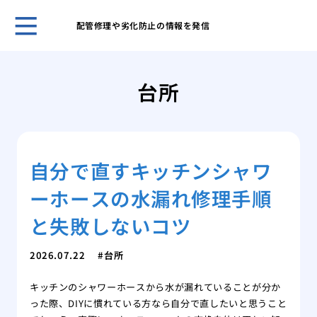
配管修理や劣化防止の情報を発信
ホー
給湯
台所
量の
給湯
下へ
蛇口
自分で直すキッチンシャワ
起こ
悪臭
ーホースの水漏れ修理手順
ップ
マン
と失敗しないコツ
なる
トイ
2026.07.22
台所
給水
キッチンのシャワーホースから水が漏れていることが分か
賃貸
った際、DIYに慣れている方なら自分で直したいと思うこと
ず大