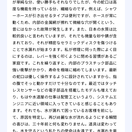
が単純な分、使い勝手もそれなりでしたが、今の蛇口は高
度な機能を持っている分、繊細なのです。例えば、シャワ
ーホースが引き出せるタイプは便利ですが、ホースが常に
動くため、内部の金属網が擦れて微細な穴が開くという、
昔にはなかった故障が発生します。また、日本の水質は比
較的良いと言われていますが、それでも微量な砂や錆が含
まれており、それが精密なセラミックディスクを傷つける
ことで水漏れが始まります。私が修理に伺った際によく目
にするのは、レバーを強く叩くように閉める習慣があるご
家庭です。これを繰り返すと、内部のプラスチック部品に
強い衝撃がかかり、寿命を極端に縮めてしまいます。最新
の蛇口は優しく操作するように設計されていますから、指
の腹でそっと動かすだけで十分なのです。最近ではタッチ
レスセンサーなどの電子部品を搭載したモデルも増えてお
り、もはや水道屋の仕事は配管工というより、システムエ
ンジニアに近い領域に入ってきていると感じることもあり
ます。それでも、水が漏れて困っているお客様を前にし
て、原因を特定し、再び綺麗な水が流れるようにする瞬間
の喜びは、三十年前と何も変わりません。道具は変わって
も、水を守るという私たちの使命は永遠です。水漏れを単