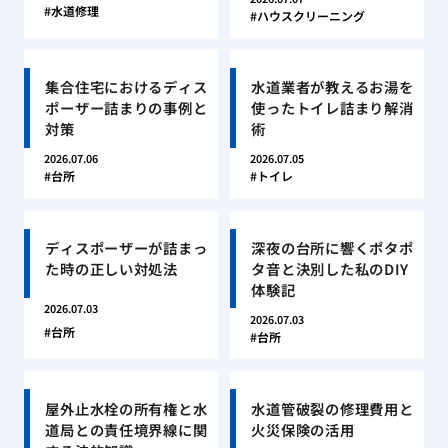
水道修理
ハウスクリーニング
集合住宅におけるディス
水道業者が教えるお湯を
ポーザー詰まりの事例と
使ったトイレ詰まり解消
対策
術
2026.07.06
2026.07.05
台所
トイレ
ディスポーザーが詰まっ
深夜の台所に響くポタポ
た時の正しい対処法
タ音と決別した私のDIY
体験記
2026.07.03
2026.07.03
台所
台所
屋外止水栓の所有権と水
水道管破裂の修理費用と
道局との責任境界線に関
火災保険の活用