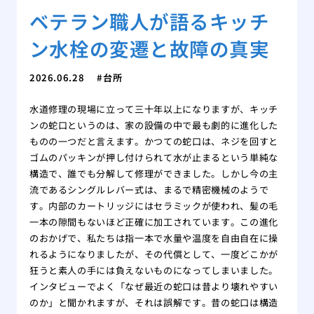
ベテラン職人が語るキッチ
ン水栓の変遷と故障の真実
2026.06.28
台所
水道修理の現場に立って三十年以上になりますが、キッチ
ンの蛇口というのは、家の設備の中で最も劇的に進化した
ものの一つだと言えます。かつての蛇口は、ネジを回すと
ゴムのパッキンが押し付けられて水が止まるという単純な
構造で、誰でも分解して修理ができました。しかし今の主
流であるシングルレバー式は、まるで精密機械のようで
す。内部のカートリッジにはセラミックが使われ、髪の毛
一本の隙間もないほど正確に加工されています。この進化
のおかげで、私たちは指一本で水量や温度を自由自在に操
れるようになりましたが、その代償として、一度どこかが
狂うと素人の手には負えないものになってしまいました。
インタビューでよく「なぜ最近の蛇口は昔より壊れやすい
のか」と聞かれますが、それは誤解です。昔の蛇口は構造