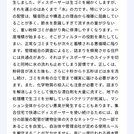
生しました。ディスポーザーは生ゴミを細かくしますが、
それを運ぶのはあくまで「水」の力です。特にマンション
の配管は、騒音防止や構造上の理由から複雑に屈曲してい
ることが多く、節水を意識しすぎて流す水の量が少ない
と、重い粉砕ゴミが曲がり角に停滞しやすくなります。一
度堆積が始まると、そこがフィルターの役割を果たしてし
まい、正常なゴミまでもが次々と蓄積される悪循環に陥り
ます。管理組合の調査によると、詰まりを頻発させる住戸
には共通点があり、それはディスポーザーのスイッチを切
ると同時に水の流れも止めてしまう習慣です。正しくは、
粉砕音が消えた後も、さらに十秒から十五秒ほどは水を流
し続け、ゴミを共有の立て管まで確実に届ける必要があり
ます。また、化学物質の投入にも注意が必要です。詰まり
を解消しようとして強力な漂白剤を大量に流すと、地下の
処理槽で生ゴミを分解しているバクテリアが死滅し、マン
ション全体からひどい悪臭が発生することもあります。集
合住宅で快適にディスポーザーを使い続けるためには、自
分の部屋の配管が建物全体の大きなネットワークの一部で
あることを自覚し、自治体や管理会社が定める使用ルール
を厳守することが欠かせません。年に一度行われる排水管