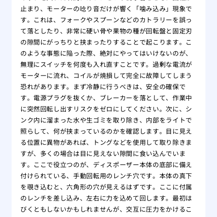
止まり、モーターの唸り音だけが響く「噛み込み」現象で
す。これは、フォークやスプーンなどのカトラリーを誤っ
て落としたり、非常に硬い骨や果物の種が回転盤と固定刃
の隙間にがっちりと挟まったりすることで起こります。こ
のような事態に陥った際、絶対にやってはいけないのが、
無理にスイッチを何度も入れ直すことです。過剰な電流が
モーターに流れ、コイルが焼損して完全に故障してしまう
恐れがあります。まず冷静に行うべきは、安全の確保で
す。電源プラグを抜くか、ブレーカーを落として、作業中
に突然回転し出すリスクをゼロにしてください。次に、シ
ンク内に溜まった水や生ゴミを取り除き、内部をライトで
照らして、何が挟まっているのかを確認します。目に見え
る位置に異物があれば、トングなどを使用して取り除きま
すが、多くの場合は目に見えない隙間に食い込んでいま
す。ここで役立つのが、ディスポーザー本体の底部に備え
付けられている、手動回転用のレンチ穴です。本体の真下
を覗き込むと、六角形の穴が見えるはずです。ここに付属
のレンチを差し込み、左右に力を込めて回します。最初は
びくともしないかもしれませんが、交互に圧力をかけるこ