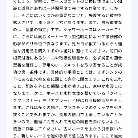
でしょう。実際に、ホースユニットの交換自体は正しい知
識と道具があれば一時間程度で完了する作業です。しか
し、そこにはいくつかの重要なコツと、失敗すると被害を
拡大させてしまう落とし穴があります。まず、最も重要な
のは「型番の特定」です。シャワーホースはメーカーごと
に、さらには同じメーカーでも製造時期によって接続部の
形状がミリ単位で異なります。見た目が似ているからと適
当な汎用品を購入するのは絶対に避けてください。蛇口の
根元付近にあるシールや取扱説明書から、必ず純正の適合
型番を確認し、専用のホースキットを取り寄せることが成
功の第一条件です。具体的な手順としては、まずシンクの
下にある止水栓を右に回して完全に閉めます。これを忘れ
ると、配管を外した瞬間に水が噴き出し、家中が水浸しに
なります。次に、ホースと水栓本体を繋いでいる「クイッ
クファスナー」や「カプラー」と呼ばれる接続部品を外し
ます。これは多くの場合、プラスチックのクリップを引き
抜くことで外れますが、長年の使用で固着していることが
多いので、無理に力を入れて周辺の銅管を曲げないよう、
慎重に作業してください。古いホースを上から引き抜いた
ら、新しいホースを逆の手順で差し込みます。ここで最大