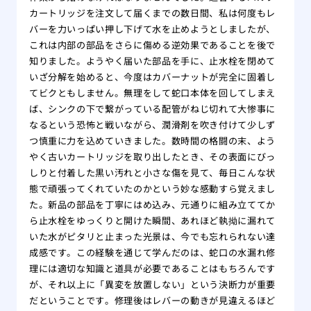
カートリッジを注文して届くまでの数日間、私は何度もレ
バーを力いっぱい押し下げて水を止めようとしましたが、
これは内部の部品をさらに傷める逆効果であることを後で
知りました。ようやく届いた部品を手に、止水栓を閉めて
いざ分解を始めると、今度はカバーナットが完全に固着し
てビクともしません。無理をして蛇口本体を回してしまえ
ば、シンクの下で繋がっている配管がねじ切れて大惨事に
なるという恐怖と戦いながら、潤滑剤を吹き付けて少しず
つ慎重に力を込めていきました。数時間の格闘の末、よう
やく古いカートリッジを取り出したとき、その表面にびっ
しりと付着した黒い汚れと小さな傷を見て、毎日こんな状
態で頑張ってくれていたのかという妙な感動すら覚えまし
た。新品の部品を丁寧にはめ込み、元通りに組み立ててか
ら止水栓をゆっくりと開けた瞬間、あれほど執拗に漏れて
いた水がピタリと止まった光景は、今でも忘れられない達
成感です。この経験を通じて学んだのは、蛇口の水漏れ修
理には適切な知識と道具が必要であることはもちろんです
が、それ以上に「異変を放置しない」という決断力が重要
だということです。修理後はレバーの動きが見違えるほど