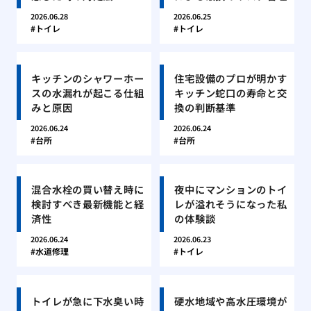
2026.06.28
2026.06.25
トイレ
トイレ
キッチンのシャワーホー
住宅設備のプロが明かす
スの水漏れが起こる仕組
キッチン蛇口の寿命と交
みと原因
換の判断基準
2026.06.24
2026.06.24
台所
台所
混合水栓の買い替え時に
夜中にマンションのトイ
検討すべき最新機能と経
レが溢れそうになった私
済性
の体験談
2026.06.24
2026.06.23
水道修理
トイレ
トイレが急に下水臭い時
硬水地域や高水圧環境が