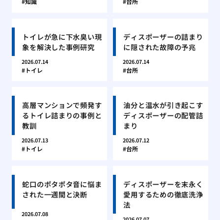
知識
台所
トイレが急に下水臭い現
ディスポーザーの詰まり
象を解決した事例研究
に隠された故障の予兆
2026.07.14
2026.07.14
トイレ
台所
高層マンションで頻発す
油分と温水が引き起こす
るトイレ詰まりの事例と
ディスポーザーの配管詰
教訓
まり
2026.07.13
2026.07.12
トイレ
台所
蛇口のポタポタ音に悩ま
ディスポーザーを末永く
された一週間と決断
愛用するための徹底洗浄
法
2026.07.08
2026.07.07