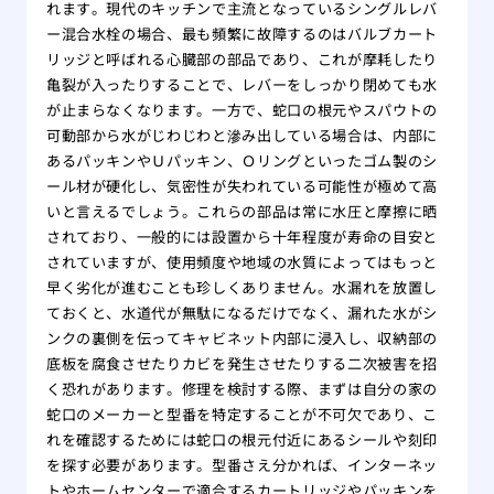
れます。現代のキッチンで主流となっているシングルレバ
ー混合水栓の場合、最も頻繁に故障するのはバルブカート
リッジと呼ばれる心臓部の部品であり、これが摩耗したり
亀裂が入ったりすることで、レバーをしっかり閉めても水
が止まらなくなります。一方で、蛇口の根元やスパウトの
可動部から水がじわじわと滲み出している場合は、内部に
あるパッキンやＵパッキン、Ｏリングといったゴム製のシ
ール材が硬化し、気密性が失われている可能性が極めて高
いと言えるでしょう。これらの部品は常に水圧と摩擦に晒
されており、一般的には設置から十年程度が寿命の目安と
されていますが、使用頻度や地域の水質によってはもっと
早く劣化が進むことも珍しくありません。水漏れを放置し
ておくと、水道代が無駄になるだけでなく、漏れた水がシ
ンクの裏側を伝ってキャビネット内部に浸入し、収納部の
底板を腐食させたりカビを発生させたりする二次被害を招
く恐れがあります。修理を検討する際、まずは自分の家の
蛇口のメーカーと型番を特定することが不可欠であり、こ
れを確認するためには蛇口の根元付近にあるシールや刻印
を探す必要があります。型番さえ分かれば、インターネッ
トやホームセンターで適合するカートリッジやパッキンを