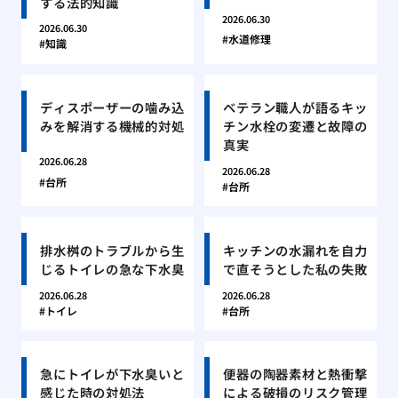
する法的知識
2026.06.30
2026.06.30
水道修理
知識
ディスポーザーの噛み込
ベテラン職人が語るキッ
みを解消する機械的対処
チン水栓の変遷と故障の
真実
2026.06.28
2026.06.28
台所
台所
排水桝のトラブルから生
キッチンの水漏れを自力
じるトイレの急な下水臭
で直そうとした私の失敗
2026.06.28
2026.06.28
トイレ
台所
急にトイレが下水臭いと
便器の陶器素材と熱衝撃
感じた時の対処法
による破損のリスク管理