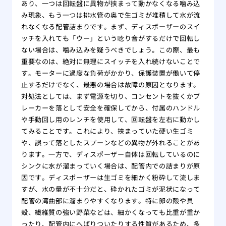
あり、一つは回転盤に異物が挟まって動かなくなる噛み込
み現象、もう一つは排水管の奥で生ゴミが堆積して水が流
れなくなる配管詰まりです。まず、ディスポーザーのスイ
ッチを入れても「ウー」という唸り音がするだけで回転し
ない場合は、噛み込みを疑うべきでしょう。この際、最も
重要なのは、絶対に無理にスイッチを入れ続けないことで
す。モーターに過度な負荷がかかり、保護装置が働いて停
止するだけでなく、最悪の場合は故障の原因となります。
対処法としては、まず電源を切り、コンセントを抜くかブ
レーカーを落として安全を確保してから、付属のハンドル
や手動回し用のレンチを使用して、回転盤を左右に動かし
てみることです。これにより、挟まっていた硬い生ゴミ
や、誤って落としたスプーンなどの異物が外れることがあ
ります。一方で、ディスポーザー自体は回転しているのに
シンクに水が溜まっていく場合は、配管内での詰まりが原
因です。ディスポーザーは生ゴミを細かく粉砕して流しま
すが、水の量が不十分だと、砕かれたゴミが泥状になって
配管の湾曲部に溜まりやすくなります。特に卵の殻や貝
殻、繊維質の強い野菜などは、細かくなっても比重が重か
ったり、配管内にへばりついたりする性質があるため、多