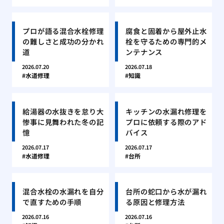
プロが語る混合水栓修理
腐食と固着から屋外止水
の難しさと成功の分かれ
栓を守るための専門的メ
道
ンテナンス
2026.07.20
2026.07.18
水道修理
知識
給湯器の水抜きを怠り大
キッチンの水漏れ修理を
惨事に見舞われた冬の記
プロに依頼する際のアド
憶
バイス
2026.07.17
2026.07.17
水道修理
台所
混合水栓の水漏れを自分
台所の蛇口から水が漏れ
で直すための手順
る原因と修理方法
2026.07.16
2026.07.16