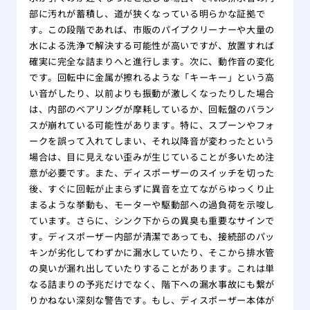
部に汚れが蓄積し、道が狭くなっている明らかな証拠で
す。この段階であれば、市販のパイプクリーナーや大量の
水による洗浄で解決する可能性が高いですが、放置すれば
確実に完全な詰まりへと進行します。次に、動作音の変化
です。回転中に金属が擦れるような「キーキー」という高
い音がしたり、以前よりも振動が激しくなったりした場合
は、内部のベアリングが摩耗しているか、回転盤のバラン
スが崩れている可能性があります。特に、スプーンやフォ
ークを誤って入れてしまい、それ以降音が変わったという
場合は、目に見えない歪みが生じていることが多いため注
意が必要です。また、ディスポーザーのスイッチを切った
後、すぐに回転が止まらずに異音を立てながらゆっくり止
まるような挙動も、モーターや駆動部への過負荷を示唆し
ています。さらに、シンク下からの異臭も重要なサインで
す。ディスポーザー内部が清潔であっても、接続部のパッ
キンが劣化してわずかに漏水していたり、そこから排水管
の臭いが漏れ出していたりすることがあります。これは単
なる詰まりの予兆だけでなく、階下への漏水事故にも繋が
りかねない深刻な警告です。もし、ディスポーザー本体が