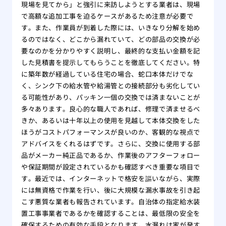
現場を見てから」と強引に来訪しようとする業者は、現場
で高額な追加工事を迫るケースがあるため注意が必要で
す。また、作業員が到着した際には、いきなり分解を始め
るのではなく、どこから漏れていて、どの部品の交換が必
要なのかを分かりやすく説明し、最終的な支払い金額を記
した見積書を提示してもらうことを徹底してください。特
に築年数が経過している住宅の場合、蛇口本体だけでな
く、シンク下の給水管や給湯管との接続部分も劣化してい
る可能性があり、パッキン一個の交換では済まないことが
多々あります。良心的な職人であれば、修理で済ませるべ
きか、あるいは十年以上の使用を見越して本体交換をした
ほうがコストパフォーマンスが良いのか、客観的な視点で
アドバイスをくれるはずです。さらに、交換に使用する部
品がメーカー純正品であるか、作業後のアフターフォロー
や保証期間が設定されているかも確認すべき重要な項目で
す。最近では、インターネットで格安を謳いながら、実際
には無資格で作業を行い、後に大規模な漏水事故を引き起
こす悪質な業者も報告されています。自治体の指定給水装
置工事事業者であるかを確認することは、最低限の安全を
確保するための有効な手段となります。水漏れは家が発す