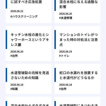
に試すべき応急処置
混合水栓に与える過酷な
影響
2026.06.22
2026.06.20
ハウスクリーニング
水道修理
キッチン水栓の進化とシ
マンションのトイレがつ
ャワーホースというアキ
まった時の対処法と注意
レス腱
点
2026.06.20
2026.06.19
台所
トイレ
水道管破裂の兆候を見逃
蛇口の水漏れを放置する
さないための知識
と水道代がどうなるか
2026.06.18
2026.06.18
知識
台所
混合水栓からポタポタ水
水道管破裂にまつわる法