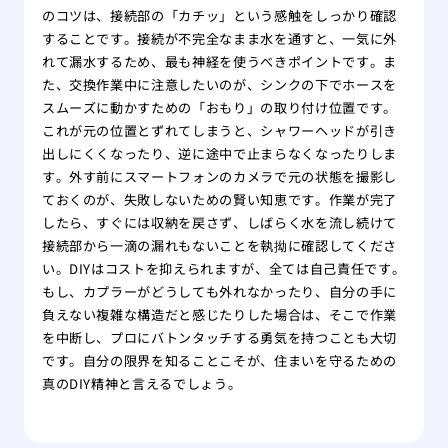
のコツは、接続部の「カチッ」という感触をしっかり確認
することです。接続が不完全なまま水を通すと、一気に外
れて漏水するため、最も神経を使うべきポイントです。ま
た、交換作業中に注意したいのが、シンクの下でホースを
スムーズに動かすための「おもり」の取り付け位置です。
これが元の位置とずれてしまうと、シャワーヘッドが引き
出しにくくなったり、逆に途中で止まらなくなったりしま
す。外す前にスマートフォンのカメラで元の状態を撮影し
ておくのが、失敗しないための賢い知恵です。作業が完了
したら、すぐには収納を戻さず、しばらく水を流し続けて
接続部から一滴の漏れもないことを執拗に確認してくださ
い。DIYはコストを抑えられますが、全ては自己責任です。
もし、カプラーがどうしても外れなかったり、自分の手に
負えない複雑な構造だと感じたりした場合は、そこで作業
を中断し、プロにバトンタッチする勇気を持つことも大切
です。自分の限界を知ることこそが、住まいを守るための
真のDIY精神と言えるでしょう。