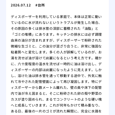
2026.07.12
台所
ディスポーザーを利用している家庭で、本体は正常に動い
ているのに水が流れないというトラブルが発生した場合、
その原因の多くは排水管の深部に蓄積された「油脂」と
「ゴミの堆積」にあります。キッチンの排水には必ず調理
由来の油分が含まれますが、ディスポーザーで粉砕された
微細な生ゴミと、この油分が混ざり合うと、非常に強固な
粘着質へと変化します。多くの人が誤解しているのが、お
湯を流せば油が溶けて綺麗になるという考え方です。確か
に、六十度程度の温水を流せば一時的に油は溶け出し、デ
ィスポーザーの内部は綺麗になったように見えます。しか
し、溶けた油は排水管を通って移動する途中で、外気に触
れて冷やされた配管壁面によって再び凝固します。特にデ
ィスポーザーから数メートル離れた、壁の奥や床下の配管
内で油が冷え固まると、そこに粉砕された卵の殻や野菜の
カスが塗り固められ、まるでコンクリートのような硬い塊
へと成長していきます。これが何年もかけて積み重なり、
ある日、最後の一片のゴミが流れた瞬間に、完全に水路を