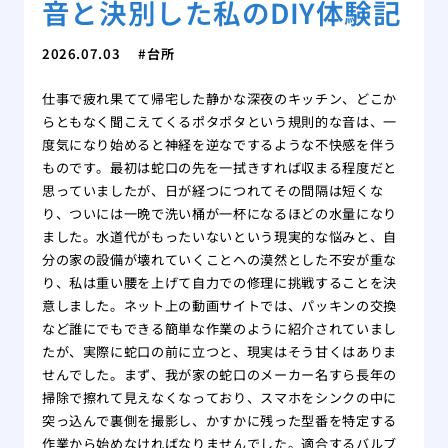
音と決別した私のDIY体験記
2026.07.03
台所
仕事で疲れ果てて帰宅した静かな深夜のキッチン、どこか
らともなく聞こえてくるポタポタという規則的な音は、一
度気になり始めると神経を逆なでするような不快感を伴う
ものです。最初は蛇口の先を一拭きすれば収まる程度だと
思っていましたが、日が経つにつれてその間隔は短くな
り、ついには一晩で洗い桶が一杯になるほどの水量になり
ました。水道代がもったいないという現実的な悩みと、自
分の家の設備が壊れていくことへの漠然とした不安が重な
り、私は重い腰を上げて自力での修理に挑戦することを決
意しました。ネット上の動画サイトでは、パッキンの交換
など誰にでもできる簡単な作業のように紹介されていまし
たが、実際に蛇口の前に立つと、現実はそう甘くはありま
せんでした。まず、我が家の蛇口のメーカー名すら長年の
掃除で擦れて見えなくなっており、スマホをシンクの中に
突っ込んで裏側を撮影し、かすかに残った型番を特定する
作業から始めなければなりませんでした。適合するバルブ