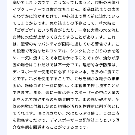
塞いでしまうのです。こうなってしまうと、市販の液体パ
イプクリーナーでは歯が立ちません。薬品は詰まりの表面
をわずかに溶かすだけで、中心部まで届く前に流れていっ
てしまうからです。急な詰まりの予兆として、排水時に
「ゴボゴボ」という異音がしたり、一度に大量の水を流し
た時に水位が上がってきたりすることがあります。これ
は、配管のキャパシティが限界に達している警告です。こ
の段階で有効なセルフケアは、シンクにたっぷりの水を溜
め、一気に流すことで水圧をかけることですが、油分が原
因の場合はこれだけでは不十分です。理想的な予防策は、
ディスポーザー使用時に必ず「冷たい水」を多めに流すこ
とです。冷水を使用することで、油分を細かな粒子のまま
固め、粉砕ゴミと一緒に勢いよく本管まで押し流すことが
できます。また、週に一度はディスポーザーの中に大量の
氷を入れて粉砕するのも効果的です。氷の鋭い破片が、配
管の内壁に付着し始めた初期の汚れを物理的に削ぎ落とし
てくれます。油は流さない、水はたっぷり使う、この二点
を徹底するだけで、ディスポーザーの配管詰まりという厄
介な事態を回避することができるのです。